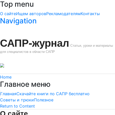
Top menu
О сайте
Ищем авторов
Рекламодателям
Контакты
Navigation
САПР-журнал
Статьи, уроки и материалы
для специалистов в области САПР
Home
Главное меню
Главная
Скачайте книги по САПР бесплатно
Советы и трюки
Полезное
Return to Content
О сайте