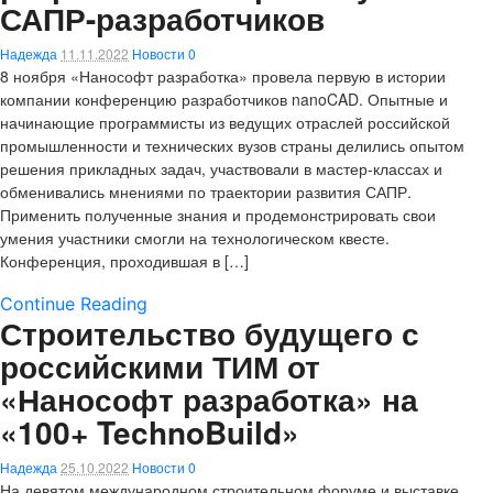
САПР-разработчиков
Надежда
11.11.2022
Новости
0
8 ноября «Нанософт разработка» провела первую в истории
компании конференцию разработчиков nanoCAD. Опытные и
начинающие программисты из ведущих отраслей российской
промышленности и технических вузов страны делились опытом
решения прикладных задач, участвовали в мастер-классах и
обменивались мнениями по траектории развития САПР.
Применить полученные знания и продемонстрировать свои
умения участники смогли на технологическом квесте.
Конференция, проходившая в […]
Continue Reading
Строительство будущего с
российскими ТИМ от
«Нанософт разработка» на
«100+ TechnoBuild»
Надежда
25.10.2022
Новости
0
На девятом международном строительном форуме и выставке