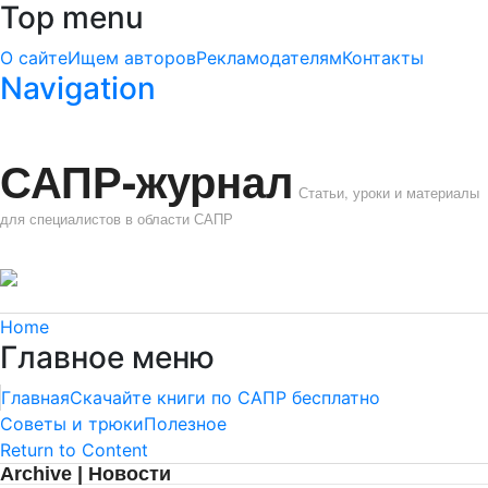
Top menu
О сайте
Ищем авторов
Рекламодателям
Контакты
Navigation
САПР-журнал
Статьи, уроки и материалы
для специалистов в области САПР
Home
Главное меню
Главная
Скачайте книги по САПР бесплатно
Советы и трюки
Полезное
Return to Content
Archive | Новости