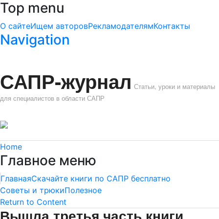
Top menu
О сайте
Ищем авторов
Рекламодателям
Контакты
Navigation
САПР-журнал
Статьи, уроки и материалы
для специалистов в области САПР
Home
Главное меню
Главная
Скачайте книги по САПР бесплатно
Советы и трюки
Полезное
Return to Content
Вышла третья часть книги