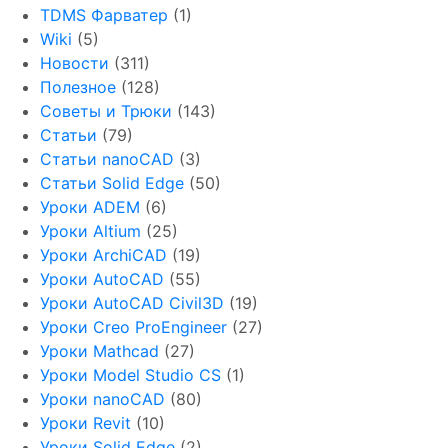
TDMS Фарватер
(1)
Wiki
(5)
Новости
(311)
Полезное
(128)
Советы и Трюки
(143)
Статьи
(79)
Статьи nanoCAD
(3)
Статьи Solid Edge
(50)
Уроки ADEM
(6)
Уроки Altium
(25)
Уроки ArchiCAD
(19)
Уроки AutoCAD
(55)
Уроки AutoCAD Civil3D
(19)
Уроки Creo ProEngineer
(27)
Уроки Mathcad
(27)
Уроки Model Studio CS
(1)
Уроки nanoCAD
(80)
Уроки Revit
(10)
Уроки Solid Edge
(2)