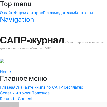
Top menu
О сайте
Ищем авторов
Рекламодателям
Контакты
Navigation
САПР-журнал
Статьи, уроки и материалы
для специалистов в области САПР
Home
Главное меню
Главная
Скачайте книги по САПР бесплатно
Советы и трюки
Полезное
Return to Content