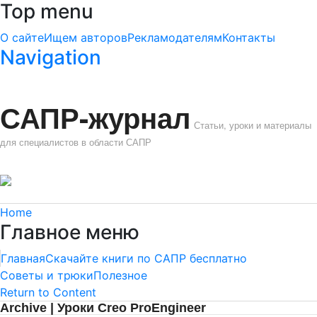
Top menu
О сайте
Ищем авторов
Рекламодателям
Контакты
Navigation
САПР-журнал
Статьи, уроки и материалы
для специалистов в области САПР
Home
Главное меню
Главная
Скачайте книги по САПР бесплатно
Советы и трюки
Полезное
Return to Content
Archive | Уроки Creo ProEngineer