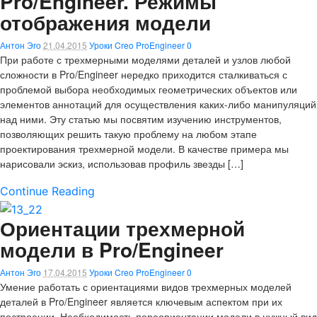
Pro/Engineer. Режимы
отображения модели
Антон Эго
21.04.2015
Уроки Creo ProEngineer
0
При работе с трехмерными моделями деталей и узлов любой
сложности в Pro/Engineer нередко приходится сталкиваться с
проблемой выбора необходимых геометрических объектов или
элементов аннотаций для осуществления каких-либо манипуляций
над ними. Эту статью мы посвятим изучению инструментов,
позволяющих решить такую проблему на любом этапе
проектирования трехмерной модели. В качестве примера мы
нарисовали эскиз, использовав профиль звезды […]
Continue Reading
Ориентации трехмерной
модели в Pro/Engineer
Антон Эго
17.04.2015
Уроки Creo ProEngineer
0
Умение работать с ориентациями видов трехмерных моделей
деталей в Pro/Engineer является ключевым аспектом при их
построении. Необходимость переориентации модели в нужный вид