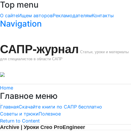
Top menu
О сайте
Ищем авторов
Рекламодателям
Контакты
Navigation
САПР-журнал
Статьи, уроки и материалы
для специалистов в области САПР
Home
Главное меню
Главная
Скачайте книги по САПР бесплатно
Советы и трюки
Полезное
Return to Content
Archive | Уроки Creo ProEngineer