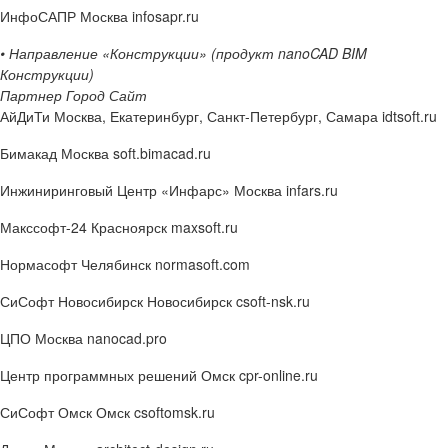
ИнфоСАПР
Москва infosapr.ru
• Направление «Конструкции» (продукт nanoCAD BIM
Конструкции)
Партнер Город Сайт
АйДиТи
Москва, Екатеринбург, Санкт-Петербург, Самара idtsoft.ru
Бимакад
Москва soft.bimacad.ru
Инжиниринговый Центр «Инфарс»
Москва infars.ru
Макссофт-24
Красноярск maxsoft.ru
Нормасофт
Челябинск normasoft.com
СиСофт Новосибирск
Новосибирск csoft-nsk.ru
ЦПО
Москва nanocad.pro
Центр программных решений
Омск cpr-online.ru
СиСофт Омск
Омск csoftomsk.ru