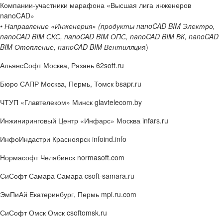
Компании-участники марафона «Высшая лига инженеров
nanoCAD»
• Направление «Инженерия» (продукты nanoCAD BIM Электро,
nanoCAD BIM СКС, nanoCAD BIM ОПС, nanoCAD BIM ВК, nanoCAD
BIM Отопление, nanoCAD BIM Вентиляц
ия)
АльянсСофт
Москва, Рязань 62soft.ru
Бюро САПР
Москва, Пермь, Томск bsapr.ru
ЧТУП «
Главтелеком» Минск glavtelecom.by
Инжиниринговый Центр «Инфарс»
Москва infars.ru
ИнфоИндастри
Красноярск infoind.info
Нормасофт
Челябинск normasoft.com
СиСофт Самара
Самара csoft-samara.ru
ЭмПиАй
Екатеринбург, Пермь mpi.ru.com
СиСофт Омск
Омск csoftomsk.ru