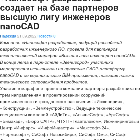
создает на базе партнеров
высшую лигу инженеров
nanoCAD
Надежда
21.09.2022
Новости
0
Компания «Нанософт разработка», ведущий российский
разработчик инженерного ПО, провела для партнеров
технологический марафон «Высшая лига инженеров nanoCAD».
В конце лета в парк-отеле «Звенигород» участники
мероприятия испытывали на практике САПР-платформу
nanoCAD и ее вертикальные BIM-приложения, повышая навыки
технического сопровождения продуктов.
Участие в марафоне приняли компании-партнеры разработчика по
трем направлениям в проектировании сооружений
промышленного и гражданского назначения: «Инженерия»,
«Конструкции», «Землеустройство». Ведущие технические
специалисты компаний «АйДиТи», «АльянсСофт», «АркСофт»,
«Бимакад», «Бюро САПР», ЧТУП «Главтелеком», Инжиниринговый
Центр «Инфарс», «ИнфоИндастри», «Макссофт-24»,
«Нормасофт», СиСофт Новосибирск, СиСофт Омск, СиСофт