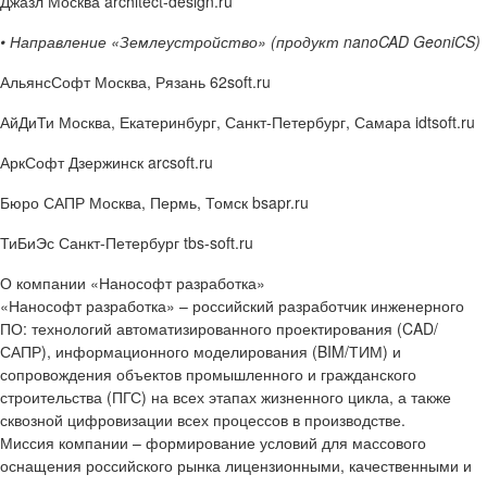
Джазл
Москва architect-design.ru
• Направление «Землеустройство» (продукт nanoCAD GeoniCS)
АльянсСофт
Москва, Рязань 62soft.ru
АйДиТи
Москва, Екатеринбург, Санкт-Петербург, Самара idtsoft.ru
АркСофт
Дзержинск arcsoft.ru
Бюро САПР
Москва, Пермь, Томск bsapr.ru
ТиБиЭс
Санкт-Петербург tbs-soft.ru
О компании «Нанософт разработка»
«Нанософт разработка» – российский разработчик инженерного
ПО: технологий автоматизированного проектирования (CAD/
САПР), информационного моделирования (BIM/ТИМ) и
сопровождения объектов промышленного и гражданского
строительства (ПГС) на всех этапах жизненного цикла, а также
сквозной цифровизации всех процессов в производстве.
Миссия компании – формирование условий для массового
оснащения российского рынка лицензионными, качественными и