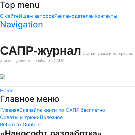
Top menu
О сайте
Ищем авторов
Рекламодателям
Контакты
Navigation
САПР-журнал
Статьи, уроки и материалы
для специалистов в области САПР
Home
Главное меню
Главная
Скачайте книги по САПР бесплатно
Советы и трюки
Полезное
Return to Content
«Нанософт разработка»