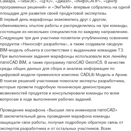
Самара, «ТиБиЭс», «ЦПО», «Джазл», «ИнфоСАПР», «Центр
программных решений» и «ЭмПиАй» впервые собрались на одной
площадке для развития своей продуктовой экспертизы.
В первый день марафонцы знакомились друг с другом,
обменивались опытом работы и распределились на три команды,
состоящие из нескольких специалистов по каждому направлению.
Следующие три дня участники посвятили углубленному освоению
продуктов «Нанософт разработка», а также создавали сводную
BIM-модель объекта в соответствии с выданными командам ТЗ.
При выполнении задания марафонцы использовали всю линейку
nanoCAD BIM, а также программу nanoCAD GeoniCS. В качестве
среды общих данных для сбора и анализа информации по
цифровой модели применялся комплекс CADLib Модель и Архив.
В поиске решений участникам помогали эксперты разработчика,
которые провели подробную техническую демонстрацию
возможностей продуктов и консультировали команды по всем
вопросам в ходе выполнения рабочих заданий.
Проведение марафона «Высшая лига инженеров nanoCAD»
В заключительный день проведения марафона команды
защищали свои работы, получая подробную обратную связь от
экспертов разработчика и от остальных участников. Всем