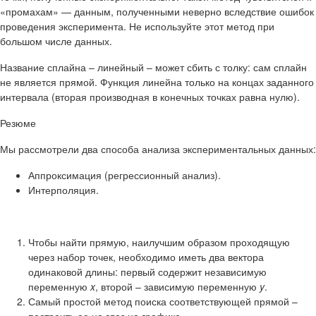
«промахам» — данным, полученными неверно вследствие ошибок
проведения эксперимента. Не используйте этот метод при
большом числе данных.
Название сплайна – линейный – может сбить с толку: сам сплайн
не является прямой. Функция линейна только на концах заданного
интервала (вторая производная в конечных точках равна нулю).
Резюме
Мы рассмотрели два способа анализа экспериментальных данных:
Аппроксимация (регрессионный анализ).
Интерполяция.
Чтобы найти прямую, наилучшим образом проходящую
через набор точек, необходимо иметь два вектора
одинаковой длины: первый содержит независимую
переменную
x
, второй – зависимую переменную
y
.
Самый простой метод поиска соответствующей прямой –
построить ее на глаз на графике.