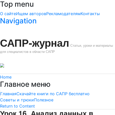
Top menu
О сайте
Ищем авторов
Рекламодателям
Контакты
Navigation
САПР-журнал
Статьи, уроки и материалы
для специалистов в области САПР
Home
Главное меню
Главная
Скачайте книги по САПР бесплатно
Советы и трюки
Полезное
Return to Content
Урок 16. Анализ данных в