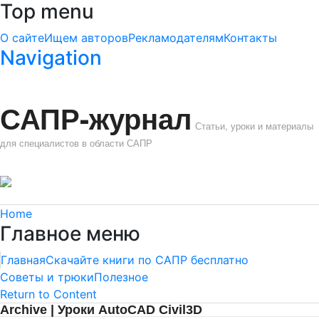
Top menu
О сайте
Ищем авторов
Рекламодателям
Контакты
Navigation
САПР-журнал
Статьи, уроки и материалы
для специалистов в области САПР
Home
Главное меню
Главная
Скачайте книги по САПР бесплатно
Советы и трюки
Полезное
Return to Content
Archive | Уроки AutoCAD Civil3D