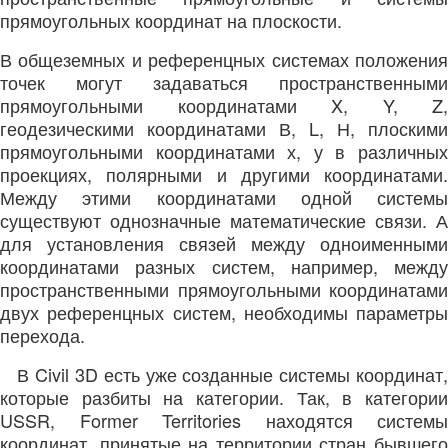
прямоугольных координат на плоскости.
В общеземных и референцных системах положения
точек могут задаваться пространственными
прямоугольными координатами X, Y, Z,
геодезическими координатами В, L, Н, плоскими
прямоугольными координатами х, у в различных
проекциях, полярными и другими координатами.
Между этими координатами одной системы
существуют однозначные математические связи. А
для установления связей между одноименными
координатами разных систем, например, между
пространственными прямоугольными координатами
двух референцных систем, необходимы параметры
перехода.
В
Civil 3D
есть уже созданные системы координат
которые разбиты на категории. Так, в категории
USSR, Former Territories
находятся системы
координат, принятые на территории стран бывшего