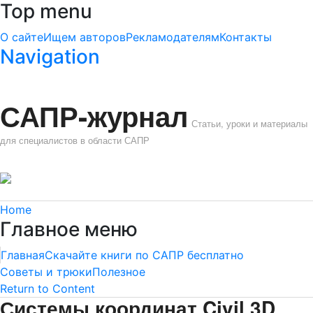
Top menu
О сайте
Ищем авторов
Рекламодателям
Контакты
Navigation
САПР-журнал
Статьи, уроки и материалы
для специалистов в области САПР
Home
Главное меню
Главная
Скачайте книги по САПР бесплатно
Советы и трюки
Полезное
Return to Content
Системы координат Civil 3D