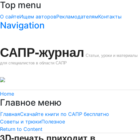
Top menu
О сайте
Ищем авторов
Рекламодателям
Контакты
Navigation
САПР-журнал
Статьи, уроки и материалы
для специалистов в области САПР
Home
Главное меню
Главная
Скачайте книги по САПР бесплатно
Советы и трюки
Полезное
Return to Content
3D-печать приходит в