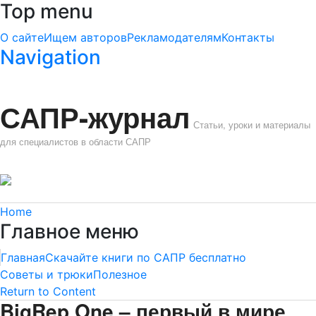
Top menu
О сайте
Ищем авторов
Рекламодателям
Контакты
Navigation
САПР-журнал
Статьи, уроки и материалы
для специалистов в области САПР
Home
Главное меню
Главная
Скачайте книги по САПР бесплатно
Советы и трюки
Полезное
Return to Content
BigRep One – первый в мире