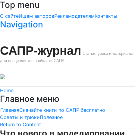
Top menu
О сайте
Ищем авторов
Рекламодателям
Контакты
Navigation
САПР-журнал
Статьи, уроки и материалы
для специалистов в области САПР
Home
Главное меню
Главная
Скачайте книги по САПР бесплатно
Советы и трюки
Полезное
Return to Content
Что нового в моделировании