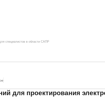
 для специалистов в области САПР
ое
ний для проектирования элект