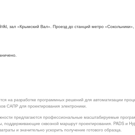
lniki, зал «Крымский Вал».
Проезд до станций метро «Сокольники»,
аничено.
уется на разработке программных решений для автоматизации проц
иков САПР для проектирования электроники.
ложности предлагаются профессиональ­ные масштабируемые прогр
ты, поддерживающие сквозной маршрут проектирования. PADS и Hy
затраты и значительно ускорить получение готового образца.