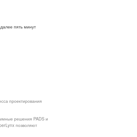
 далее пять минут
есса проектирования
аммные решения PADS и
perLynx позволяют