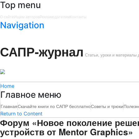
Top menu
О сайте
Ищем авторов
Рекламодателям
Контакты
Navigation
САПР-журнал
Статьи, уроки и материалы
Home
Главное меню
Главная
Скачайте книги по САПР бесплатно
Советы и трюки
Полезн
Return to Content
Форум «Новое поколение реше
устройств от Mentor Graphics»