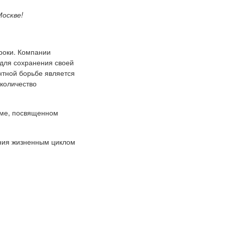
 Москве!
роки. Компании
 для сохранения своей
нтной борьбе является
количество
уме, посвященном
ения жизненным циклом