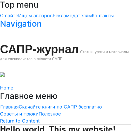
Top menu
О сайте
Ищем авторов
Рекламодателям
Контакты
Navigation
САПР-журнал
Статьи, уроки и материалы
для специалистов в области САПР
Home
Главное меню
Главная
Скачайте книги по САПР бесплатно
Советы и трюки
Полезное
Return to Content
Hello world. This my website!