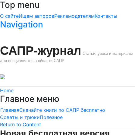
Top menu
О сайте
Ищем авторов
Рекламодателям
Контакты
Navigation
САПР-журнал
Статьи, уроки и материалы
для специалистов в области САПР
Home
Главное меню
Главная
Скачайте книги по САПР бесплатно
Советы и трюки
Полезное
Return to Content
Новая бесплатная версия