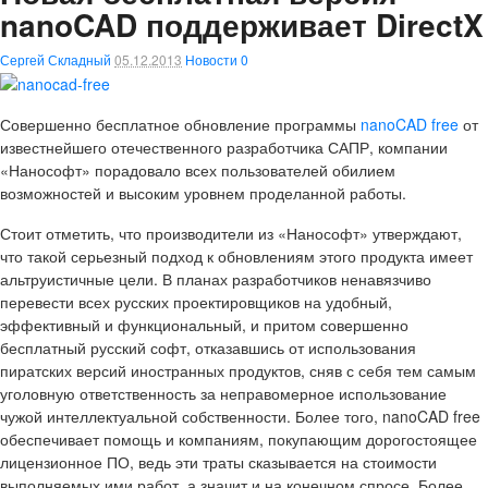
nanoCAD поддерживает DirectX
Сергей Складный
05.12.2013
Новости
0
Совершенно бесплатное обновление программы
nanoCAD free
от
известнейшего отечественного разработчика САПР, компании
«Нанософт» порадовало всех пользователей обилием
возможностей и высоким уровнем проделанной работы.
Стоит отметить, что производители из «Нанософт» утверждают,
что такой серьезный подход к обновлениям этого продукта имеет
альтруистичные цели. В планах разработчиков ненавязчиво
перевести всех русских проектировщиков на удобный,
эффективный и функциональный, и притом совершенно
бесплатный русский софт, отказавшись от использования
пиратских версий иностранных продуктов, сняв с себя тем самым
уголовную ответственность за неправомерное использование
чужой интеллектуальной собственности. Более того, nanoCAD free
обеспечивает помощь и компаниям, покупающим дорогостоящее
лицензионное ПО, ведь эти траты сказывается на стоимости
выполняемых ими работ, а значит и на конечном спросе. Более