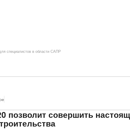
 для специалистов в области САПР
ое
s 20 позволит совершить настоя
троительства