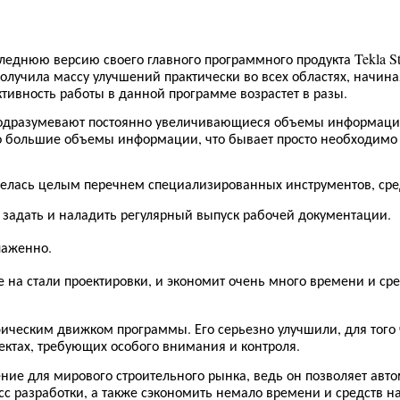
Tekla St
следнюю версию своего главного программного продукта
,
олучила массу улучшений практически во всех областях
начина
.
ктивность работы в данной программе возрастет в разы
 подразумевают постоянно увеличивающиеся объемы информац
,
го большие объемы информации
что бывает просто необходимо
,
елась целым перечнем специализированных инструментов
сре
.
 задать и наладить регулярный выпуск рабочей документации
.
слаженно
,
 на стали проектировки
и экономит очень много времени и ср
.
,
фическим движком программы
Его серьезно улучшили
для того
,
.
ектах
требующих особого внимания и контроля
,
ение для мирового строительного рынка
ведь он позволяет авт
,
сс разработки
а также сэкономить немало времени и средств н