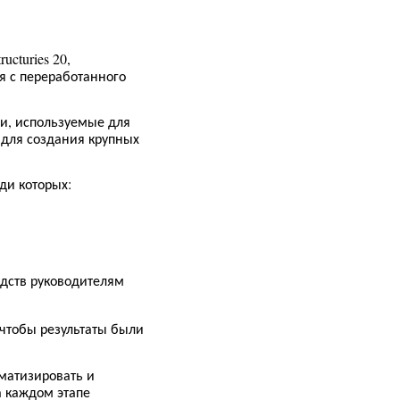
ructuries 20,
я с переработанного
,
ии
используемые для
 для создания крупных
:
ди которых
едств руководителям
 чтобы результаты были
оматизировать и
а каждом этапе