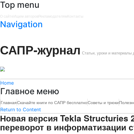
Top menu
О сайте
Ищем авторов
Рекламодателям
Контакты
Navigation
САПР-журнал
Статьи, уроки и материалы
Home
Главное меню
Главная
Скачайте книги по САПР бесплатно
Советы и трюки
Полезн
Return to Content
Новая версия Tekla Structurie
переворот в информатизации с