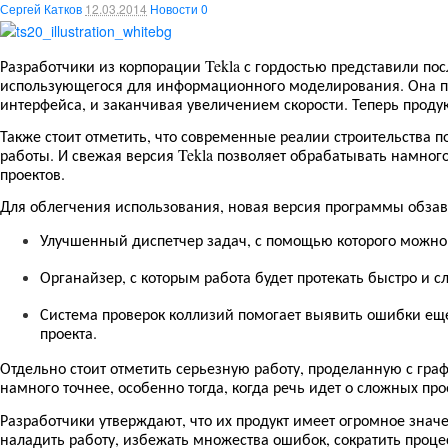
Сергей Катков
12.03.2014
Новости
0
Tekla
Разработчики из корпорации
с гордостью представили по
.
использующегося для информационного моделирования
Она п
,
.
интерфейса
и заканчивая увеличением скорости
Теперь проду
,
Также стоит отметить
что современные реалии строительства
.
Tekla
работы
И свежая версия
позволяет обрабатывать намно
.
проектов
,
Для облегчения использования
новая версия программы обзав
,
Улучшенный диспетчер задач
с помощью которого можно
,
Органайзер
с которым работа будет протекать быстро и 
Система проверок коллизий помогает выявить ошибки еще
.
проекта
,
Отдельно стоит отметить серьезную работу
проделанную с гра
,
,
намного точнее
особенно тогда
когда речь идет о сложных про
,
Разработчики утверждают
что их продукт имеет огромное знач
,
,
наладить работу
избежать множества ошибок
сократить проце