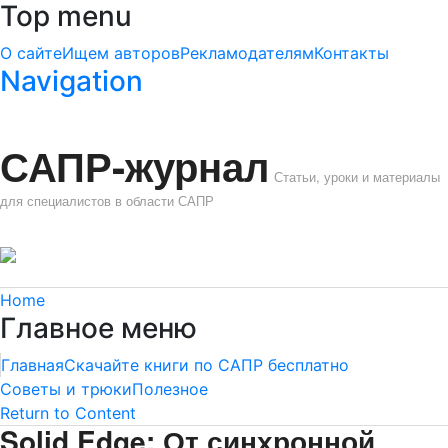
Top menu
О сайте
Ищем авторов
Рекламодателям
Контакты
Navigation
САПР-журнал
Статьи, уроки и материалы
для специалистов в области САПР
Home
Главное меню
Главная
Скачайте книги по САПР бесплатно
Советы и трюки
Полезное
Return to Content
Solid Edge: От синхронной