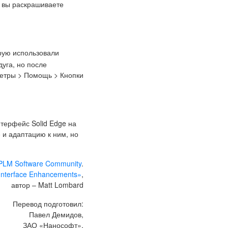
и вы раскрашиваете
орую использовали
дуга, но после
метры > Помощь > Кнопки
нтерфейс Solid Edge на
 и адаптацию к ним, но
PLM Software Community
.
Interface Enhancements»
,
автор – Matt Lombard
Перевод подготовил:
Павел Демидов,
ЗАО «Нанософт»,