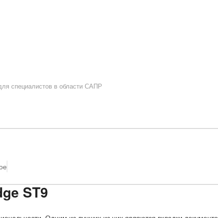
 для специалистов в области САПР
ое
dge ST9
иональности. Одним из лучших из них являются
вкладки документо