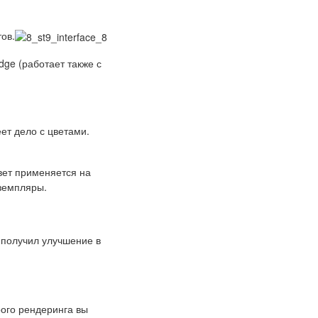
ов.
dge (работает также с
ет дело с цветами.
Цвет применяется на
кземпляры.
 получил улучшение в
рого рендеринга вы