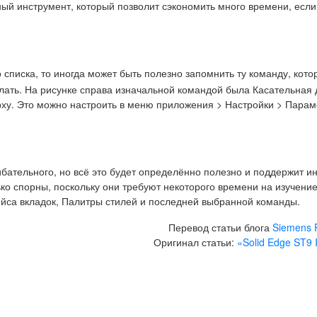
ный инструмент, который позволит сэкономить много времени, есл
списка, то иногда может быть полезно запомнить ту команду, кот
елать. На рисунке справа изначальной командой была Касательная 
ерху. Это можно настроить в меню приложения > Настройки > Пара
ибательного, но всё это будет определённо полезно и поддержит и
ко спорны, поскольку они требуют некоторого времени на изучение
йса вкладок, Палитры стилей и последней выбранной команды.
Перевод статьи блога
Siemens 
Оригинал статьи:
«Solid Edge ST9 