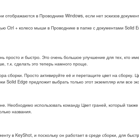
ни отображаются в Проводнике Windows, если нет эскизов документ
ю Ctrl + колесо мыши в Проводнике в папке с документами Solid E
нь просто и быстро. Это очень большое улучшение для тех, кто име
е, т.к. сделать это теперь намного проще.
тора сборки. Просто активируйте её и перетащите цвет на сборку. 
рки Solid Edge предложит выбрать только этот экземпляр или все э
кне. Необходимо использовать команду Цвет граней, который также
олько названия.
енту в KeyShot, и поскольку он работает в среде сборки, для быст