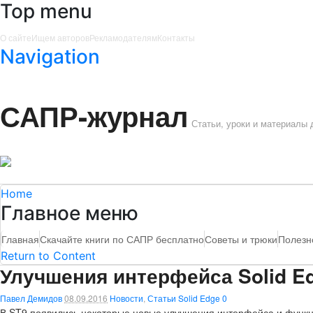
Top menu
О сайте
Ищем авторов
Рекламодателям
Контакты
Navigation
САПР-журнал
Статьи, уроки и материалы
Home
Главное меню
Главная
Скачайте книги по САПР бесплатно
Советы и трюки
Полезн
Return to Content
Улучшения интерфейса Solid E
Павел Демидов
08.09.2016
Новости
,
Статьи Solid Edge
0
В ST9 появились некоторые новые улучшения интерфейса и функц