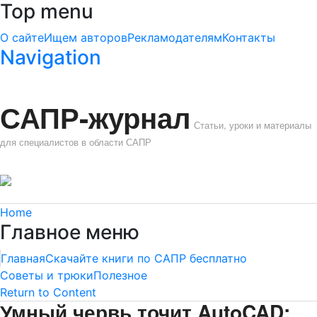
Top menu
О сайте
Ищем авторов
Рекламодателям
Контакты
Navigation
САПР-журнал
Статьи, уроки и материалы
для специалистов в области САПР
Home
Главное меню
Главная
Скачайте книги по САПР бесплатно
Советы и трюки
Полезное
Return to Content
Умный червь точит AutoCAD: