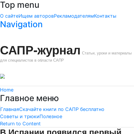
Top menu
О сайте
Ищем авторов
Рекламодателям
Контакты
Navigation
САПР-журнал
Статьи, уроки и материалы
для специалистов в области САПР
Home
Главное меню
Главная
Скачайте книги по САПР бесплатно
Советы и трюки
Полезное
Return to Content
В Испании появился первый