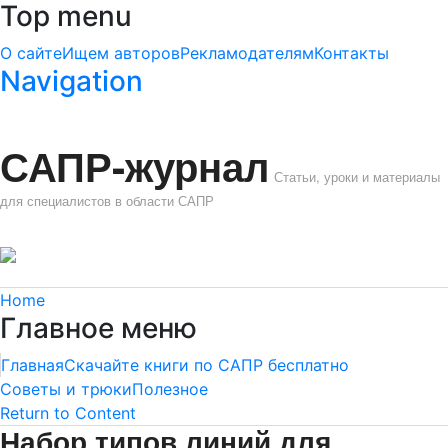
Top menu
О сайте
Ищем авторов
Рекламодателям
Контакты
Navigation
САПР-журнал
Статьи, уроки и материалы
для специалистов в области САПР
Home
Главное меню
Главная
Скачайте книги по САПР бесплатно
Советы и трюки
Полезное
Return to Content
Набор типов линий для