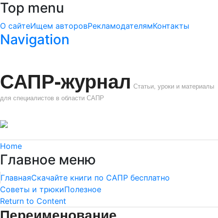
Top menu
О сайте
Ищем авторов
Рекламодателям
Контакты
Navigation
САПР-журнал
Статьи, уроки и материалы
для специалистов в области САПР
Home
Главное меню
Главная
Скачайте книги по САПР бесплатно
Советы и трюки
Полезное
Return to Content
Переименование