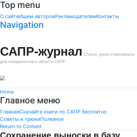
Top menu
О сайте
Ищем авторов
Рекламодателям
Контакты
Navigation
САПР-журнал
Статьи, уроки и материалы
для специалистов в области САПР
Home
Главное меню
Главная
Скачайте книги по САПР бесплатно
Советы и трюки
Полезное
Return to Content
Сохранение выноски в базу