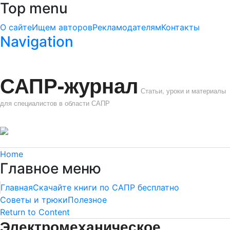
Top menu
О сайте
Ищем авторов
Рекламодателям
Контакты
Navigation
САПР-журнал
Статьи, уроки и материалы
для специалистов в области САПР
Home
Главное меню
Главная
Скачайте книги по САПР бесплатно
Советы и трюки
Полезное
Return to Content
Электромеханическое