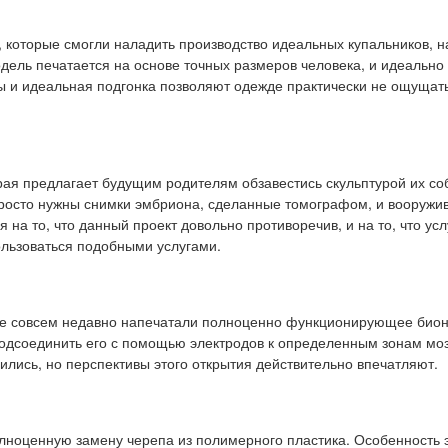
 которые смогли наладить производство идеальных купальников, 
одель печатается на основе точных размеров человека, и идеально
 и идеальная подгонка позволяют одежде практически не ощущать
рая предлагает будущим родителям обзавестись скульптурой их со
просто нужны снимки эмбриона, сделанные томографом, и вооружив
на то, что данный проект довольно противоречив, и на то, что усл
льзоваться подобными услугами.
ые совсем недавно напечатали полноценно функционирующее биони
подсоединить его с помощью электродов к определенным зонам моз
лись, но перспективы этого открытия действительно впечатляют.
лноценную замену черепа из полимерного пластика. Особенность э