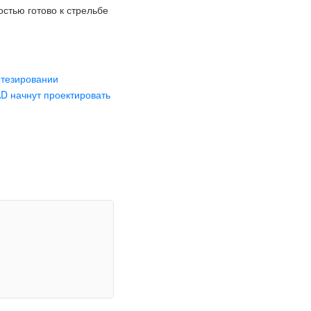
стью готово к стрельбе
отезировании
AD начнут проектировать