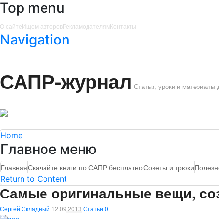
Top menu
О сайте
Ищем авторов
Рекламодателям
Контакты
Navigation
САПР-журнал
Статьи, уроки и материалы
Home
Главное меню
Главная
Скачайте книги по САПР бесплатно
Советы и трюки
Полезн
Return to Content
Самые оригинальные вещи, со
Сергей Складный
12.09.2013
Статьи
0