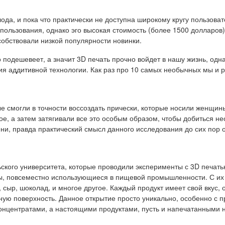
да, и пока что практически не доступна широкому кругу пользоват
ользования, однако эго высокая стоимость (более 1500 долларов
обствовали низкой популярности новинки.
 подешевеет, а значит 3D печать прочно войдет в нашу жизнь, одна
ия аддитивной технологии. Как раз про 10 самых необычных мы и 
е смогли в точности воссоздать прически, которые носили женщин
гое, а затем затягивали все это особым образом, чтобы добиться 
ени, правда практический смысл данного исследования до сих пор 
ского университета, которые проводили эксперименты с 3D печат
ры, повсеместно использующиеся в пищевой промышленности. С их
 сыр, шоколад, и многое другое. Каждый продукт имеет свой вкус, 
ую поверхность. Данное открытие просто уникально, особенно с 
концентратами, а настоящими продуктами, пусть и напечатанными 