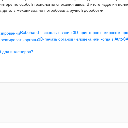
нтере по особой технологии спекания швов. В итоге изделия полно
а деталь механизма не потребовала ручной доработки.
Robohand – использование 3D-принтеров в мировом пр
3D-печать органов человека или когда в AutoC
d для инженеров?