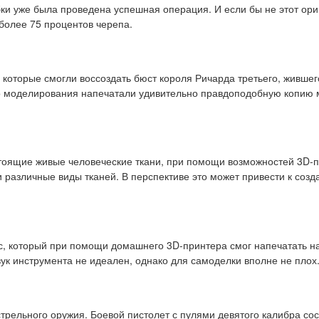
бки уже была проведена успешная операция. И если бы не этот ори
 более 75 процентов черепа.
которые смогли воссоздать бюст короля Ричарда третьего, жившег
го моделирования напечатали удивительно правдоподобную копию 
тоящие живые человеческие ткани, при помощи возможностей 3D-п
ли различные виды тканей. В перспективе это может привести к со
, который при помощи домашнего 3D-принтера смог напечатать на
звук инструмента не идеален, однако для самоделки вполне не плох
стрельного оружия. Боевой пистолет с пулями девятого калибра сос