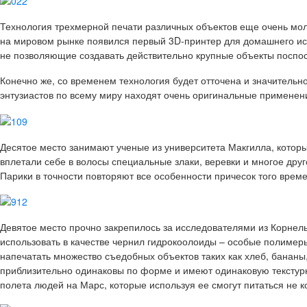
Технология трехмерной печати различных объектов еще очень моло
на мировом рынке появился первый 3D-принтер для домашнего исп
не позволяющие создавать действительно крупные объекты поспос
Конечно же, со временем технология будет отточена и значительно
энтузиастов по всему миру находят очень оригинальные применен
Десятое место
занимают ученые из университета Макгилла, которы
вплетали себе в волосы специальные злаки, веревки и многое дру
Парики в точности повторяют все особенности причесок того врем
Девятое место
прочно закрепилось за исследователями из Корнель
использовать в качестве чернил гидрокоолоиды – особые полиме
напечатать множество съедобных объектов таких как хлеб, бананы,
приблизительно одинаковы по форме и имеют одинаковую текстурн
полета людей на Марс, которые используя ее смогут питаться не 