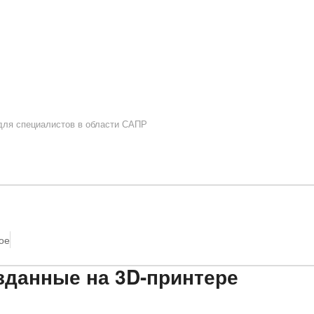
 для специалистов в области САПР
ое
зданные на 3D-принтере