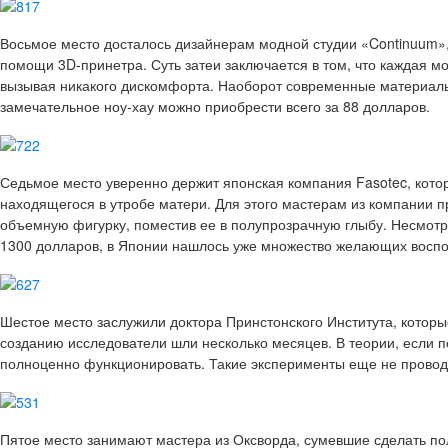
Восьмое место
досталось дизайнерам модной студии «Continuum»,
помощи 3D-принетра. Суть затеи заключается в том, что каждая м
вызывая никакого дискомфорта. Наоборот современные материалы
замечательное ноу-хау можно приобрести всего за 88 долларов.
Седьмое место
уверенно держит японская компания Fasotec, кото
находящегося в утробе матери. Для этого мастерам из компании 
объемную фигурку, поместив ее в полупрозрачную глыбу. Несмотря 
1300 долларов, в Японии нашлось уже множество желающих воспо
Шестое место
заслужили доктора Принстонского Института, котор
созданию исследователи шли несколько месяцев. В теории, если 
полноценно функционировать. Такие эксперименты еще не проводи
Пятое место
занимают мастера из Оксворда, сумевшие сделать по