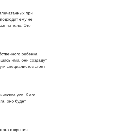
напечатанных при
 подходит ему не
ся на теле. Это
бственного ребенка,
шись ими, они создадут
уги специалистов стоят
ческое ухо. К его
га, оно будет
того открытия