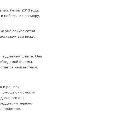
елей. Летом 2013 года
) и небольшие размеру,
ко уже сейчас сотни
расскажем вам ниже.
ы в Древнем Египте. Они
необходимой формы.
остается неизвестным.
ью и решили
 помощь они смогли
однако все они
преддверии первого
на принтере.