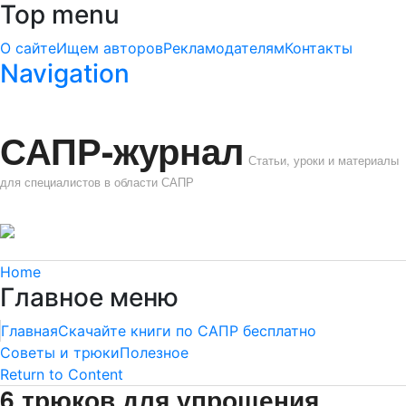
Top menu
О сайте
Ищем авторов
Рекламодателям
Контакты
Navigation
САПР-журнал
Статьи, уроки и материалы
для специалистов в области САПР
Home
Главное меню
Главная
Скачайте книги по САПР бесплатно
Советы и трюки
Полезное
Return to Content
6 трюков для упрощения