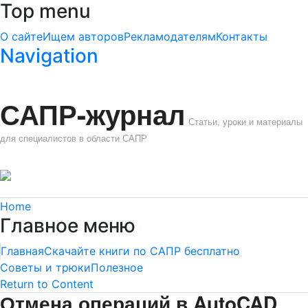
Top menu
О сайте
Ищем авторов
Рекламодателям
Контакты
Navigation
САПР-журнал
Статьи, уроки и материалы
для специалистов в области САПР
Home
Главное меню
Главная
Скачайте книги по САПР бесплатно
Советы и трюки
Полезное
Return to Content
Отмена операций в AutoCAD