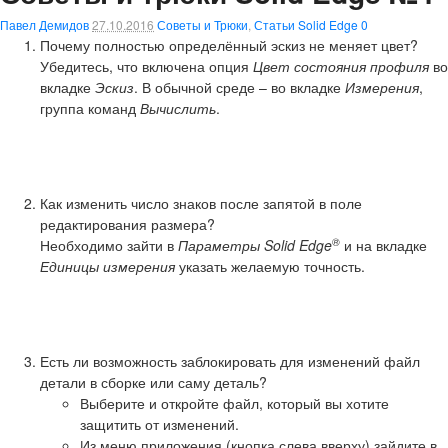
Павел Демидов
27.10.2016
Советы и Трюки
,
Статьи Solid Edge
0
Почему полностью определённый эскиз не меняет цвет?
Убедитесь, что включена опция
Цвет состояния профиля
во
вкладке
Эскиз
. В обычной среде – во вкладке
Измерения
,
группа команд
Вычислить
.
Как изменить число знаков после запятой в поле
редактирования размера?
®
Необходимо зайти в
Параметры Solid Edge
и на вкладке
Единицы измерения
указать желаемую точность.
Есть ли возможность заблокировать для изменений файл
детали в сборке или саму деталь?
Выберите и откройте файл, который вы хотите
защитить от изменений.
Из меню приложения (кнопка слева вверху) зайдите в