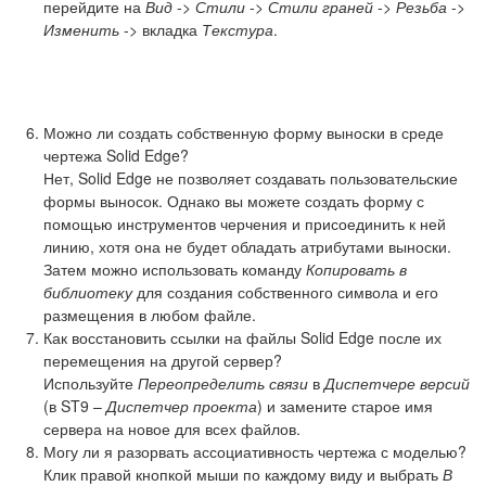
перейдите на
Вид
->
Стили
->
Стили граней
->
Резьба
->
Изменить
-> вкладка
Текстура
.
Можно ли создать собственную форму выноски в среде
чертежа Solid Edge?
Нет, Solid Edge не позволяет создавать пользовательские
формы выносок. Однако вы можете создать форму с
помощью инструментов черчения и присоединить к ней
линию, хотя она не будет обладать атрибутами выноски.
Затем можно использовать команду
Копировать в
библиотеку
для создания собственного символа и его
размещения в любом файле.
Как восстановить ссылки на файлы Solid Edge после их
перемещения на другой сервер?
Используйте
Переопределить связи
в
Диспетчере версий
(в ST9 –
Диспетчер проекта
) и замените старое имя
сервера на новое для всех файлов.
Могу ли я разорвать ассоциативность чертежа с моделью?
Клик правой кнопкой мыши по каждому виду и выбрать
В