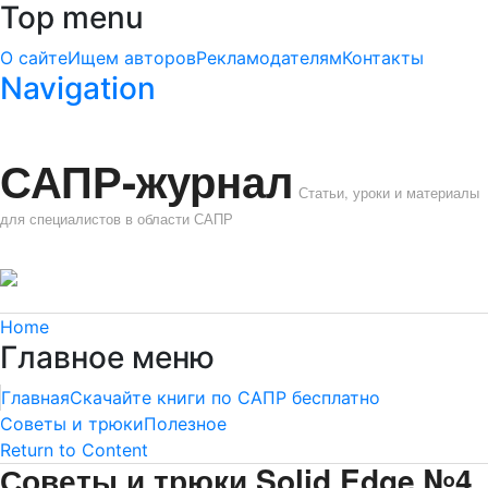
Top menu
О сайте
Ищем авторов
Рекламодателям
Контакты
Navigation
САПР-журнал
Статьи, уроки и материалы
для специалистов в области САПР
Home
Главное меню
Главная
Скачайте книги по САПР бесплатно
Советы и трюки
Полезное
Return to Content
Советы и трюки Solid Edge №4