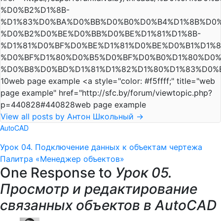
%D0%B2%D1%8B-
%D1%83%D0%BA%D0%BB%D0%B0%D0%B4%D1%8B%D0%
%D0%B2%D0%BE%D0%BB%D0%BE%D1%81%D1%8B-
%D1%81%D0%BF%D0%BE%D1%81%D0%BE%D0%B1%D1%8
%D0%BF%D1%80%D0%B5%D0%BF%D0%B0%D1%80%D0%
%D0%B8%D0%BD%D1%81%D1%82%D1%80%D1%83%D0%B
10web page example <a style="color: #f5ffff;" title="web
page example" href="http://sfc.by/forum/viewtopic.php?
p=440828#440828web page example
View all posts by Антон Школьный
→
AutoCAD
Урок 04. Подключение данных к объектам чертежа
Палитра «Менеджер объектов»
One Response to
Урок 05.
Просмотр и редактирование
связанных объектов в AutoCAD