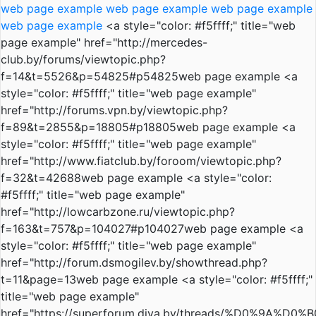
web page example
web page example
web page example
web page example
<a style="color: #f5ffff;" title="web
page example" href="http://mercedes-
club.by/forums/viewtopic.php?
f=14&t=5526&p=54825#p54825web page example <a
style="color: #f5ffff;" title="web page example"
href="http://forums.vpn.by/viewtopic.php?
f=89&t=2855&p=18805#p18805web page example <a
style="color: #f5ffff;" title="web page example"
href="http://www.fiatclub.by/foroom/viewtopic.php?
f=32&t=42688web page example <a style="color:
#f5ffff;" title="web page example"
href="http://lowcarbzone.ru/viewtopic.php?
f=163&t=757&p=104027#p104027web page example <a
style="color: #f5ffff;" title="web page example"
href="http://forum.dsmogilev.by/showthread.php?
t=11&page=13web page example <a style="color: #f5ffff;"
title="web page example"
href="https://superforum.diva.by/threads/%D0%9A%D0