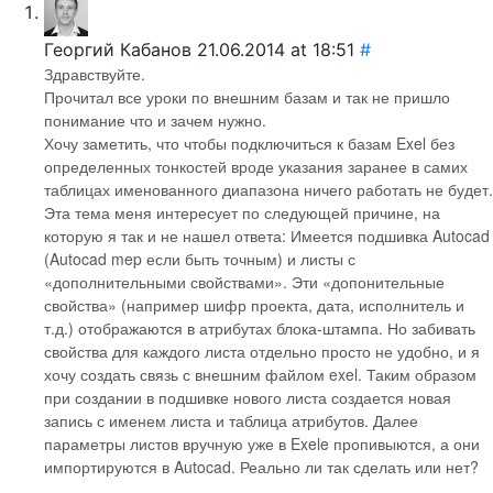
Георгий Кабанов
21.06.2014 at 18:51
#
Здравствуйте.
Прочитал все уроки по внешним базам и так не пришло
понимание что и зачем нужно.
Хочу заметить, что чтобы подключиться к базам Exel без
определенных тонкостей вроде указания заранее в самих
таблицах именованного диапазона ничего работать не будет.
Эта тема меня интересует по следующей причине, на
которую я так и не нашел ответа: Имеется подшивка Autocad
(Autocad mep если быть точным) и листы с
«дополнительными свойствами». Эти «допонительные
свойства» (например шифр проекта, дата, исполнитель и
т.д.) отображаются в атрибутах блока-штампа. Но забивать
свойства для каждого листа отдельно просто не удобно, и я
хочу создать связь с внешним файлом exel. Таким образом
при создании в подшивке нового листа создается новая
запись с именем листа и таблица атрибутов. Далее
параметры листов вручную уже в Exele пропивыются, а они
импортируются в Autocad. Реально ли так сделать или нет?