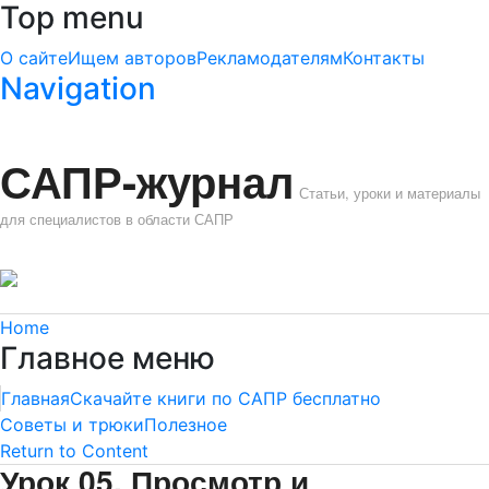
Top menu
О сайте
Ищем авторов
Рекламодателям
Контакты
Navigation
САПР-журнал
Статьи, уроки и материалы
для специалистов в области САПР
Home
Главное меню
Главная
Скачайте книги по САПР бесплатно
Советы и трюки
Полезное
Return to Content
Урок 05. Просмотр и