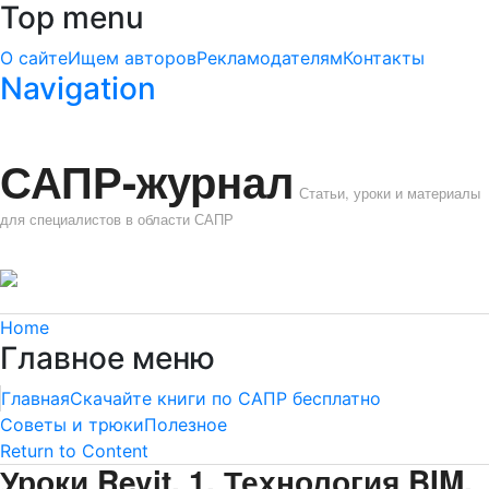
Top menu
О сайте
Ищем авторов
Рекламодателям
Контакты
Navigation
САПР-журнал
Статьи, уроки и материалы
для специалистов в области САПР
Home
Главное меню
Главная
Скачайте книги по САПР бесплатно
Советы и трюки
Полезное
Return to Content
Уроки Revit. 1. Технология BIM.