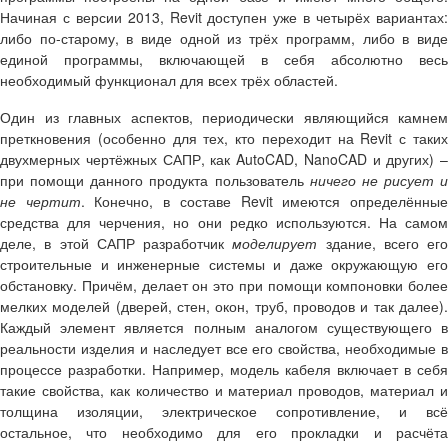
Начиная с версии 2013,
Revit
доступен уже в четырёх вариантах
либо по-старому, в виде одной из трёх программ, либо в виде
единой программы, включающей в себя абсолютно весь
необходимый функционал для всех трёх областей.
Один из главных аспектов, периодически являющийся камнем
преткновения (особенно для тех, кто переходит на
Revit
с таки
двухмерных чертёжных САПР, как AutoCAD, NanoCAD и других) –
при помощи данного продукта пользователь
ничего не рисует и
не чертит
. Конечно, в составе
Revit
имеются определённы
средства для черчения, но они редко используются. На самом
деле, в этой САПР разработчик
моделирует
здание, всего его
строительные и инженерные системы и даже окружающую его
обстановку. Причём, делает он это при помощи компоновки более
мелких моделей (дверей, стен, окон, труб, проводов и так далее).
Каждый элемент является полным аналогом существующего в
реальности изделия и наследует все его свойства, необходимые в
процессе разработки. Например, модель кабеля включает в себя
такие свойства, как количество и материал проводов, материал и
толщина изоляции, электрическое сопротивление, и всё
остальное, что необходимо для его прокладки и расчёта