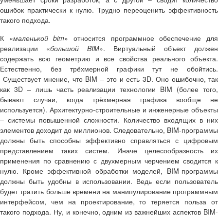
ошибок практически к нулю. Трудно переоценить эффективность
такого подхода.
К «
маленькой bim
» относится программное обеспечение дл
реализации «
большой BIM
». Виртуальный объект должен
содержать всю геометрию и все свойства реального объекта.
Естественно, без трёхмерной графики тут не обойтись.
Существует мнение, что BIM – это и есть 3D. Оно ошибочно, так
как 3D – лишь часть реализации технологии BIM (более того,
бывают случаи, когда трёхмерная графика вообще не
используется). Архитектурно-строительные и инженерные объекты
– системы повышенной сложности. Количество входящих в них
элементов доходит до миллионов. Следовательно, BIM-программы
должны быть способны эффективно справляться с цифровым
представлением таких систем. Иначе целесообразность их
применения по сравнению с двухмерным черчением сводится к
нулю. Кроме эффективной обработки моделей, BIM-программы
должны быть удобны в использовании. Ведь если пользователь
будет тратить больше времени на манипулирование программным
интерфейсом, чем на проектирование, то теряется польза от
такого подхода. Ну, и конечно, одним из важнейших аспектов BIM-