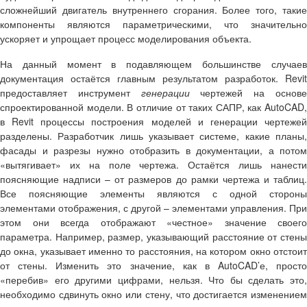
сложнейший двигатель внутреннего сгорания. Более того, такие
компоненты являются параметрическими, что значительно
ускоряет и упрощает процесс моделирования объекта.
На данный момент в подавляющем большинстве случаев
документация остаётся главным результатом разработок.
Revit
предоставляет инструмент
генерации
чертежей на основ
спроектированной модели. В отличие от таких САПР, как AutoCAD,
в
Revit
процессы построения моделей и генерации чертеже
разделены. Разработчик лишь указывает системе, какие планы,
фасады и разрезы нужно отобразить в документации, а потом
«вытягивает» их на поле чертежа. Остаётся лишь нанести
поясняющие надписи – от размеров до рамки чертежа и таблиц.
Все поясняющие элементы являются с одной стороны
элементами отображения, с другой – элементами управления. При
этом они всегда отображают «честное» значение своего
параметра. Например, размер, указывающий расстояние от стены
до окна, указывает именно то расстояния, на котором окно отстоит
от стены. Изменить это значение, как в AutoCAD’е, просто
«перебив» его другими цифрами, нельзя. Что бы сделать это,
необходимо сдвинуть окно или стену, что достигается изменением