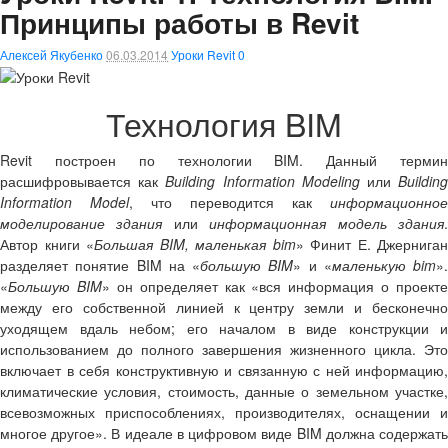
Принципы работы в Revit
Алексей Якубенко
06.03.2014
Уроки Revit
0
Технология BIM
Revit построен по
технологии BIM
. Данный терми
расшифровывается как
Building Information Modeling
или
Buildin
Information Model
, что переводится как
информационное
моделирование здания
или
информационная модель здания
Автор книги «
Большая BIM, маленькая bim
» Финит Е. Джерниган
разделяет понятие BIM на «
большую BIM
» и «
маленькую bim
».
«
Большую BIM
» он определяет как «вся информация о проекте
между его собственной линией к центру земли и бесконечно
уходящем вдаль небом; его началом в виде конструкции и
использованием до полного завершения жизненного цикла. Это
включает в себя конструктивную и связанную с ней информацию,
климатические условия, стоимость, данные о земельном участке,
всевозможных приспособлениях, производителях, оснащении и
многое другое».
В идеале в цифровом виде BIM должна содержат