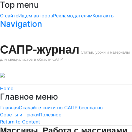
Top menu
О сайте
Ищем авторов
Рекламодателям
Контакты
Navigation
САПР-журнал
Статьи, уроки и материалы
для специалистов в области САПР
Home
Главное меню
Главная
Скачайте книги по САПР бесплатно
Советы и трюки
Полезное
Return to Content
Массивы. Работа с массивами