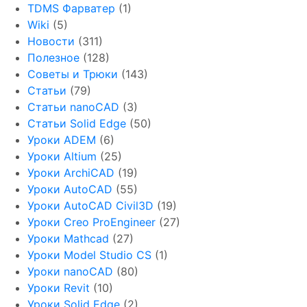
TDMS Фарватер
(1)
Wiki
(5)
Новости
(311)
Полезное
(128)
Советы и Трюки
(143)
Статьи
(79)
Статьи nanoCAD
(3)
Статьи Solid Edge
(50)
Уроки ADEM
(6)
Уроки Altium
(25)
Уроки ArchiCAD
(19)
Уроки AutoCAD
(55)
Уроки AutoCAD Civil3D
(19)
Уроки Creo ProEngineer
(27)
Уроки Mathcad
(27)
Уроки Model Studio CS
(1)
Уроки nanoCAD
(80)
Уроки Revit
(10)
Уроки Solid Edge
(2)