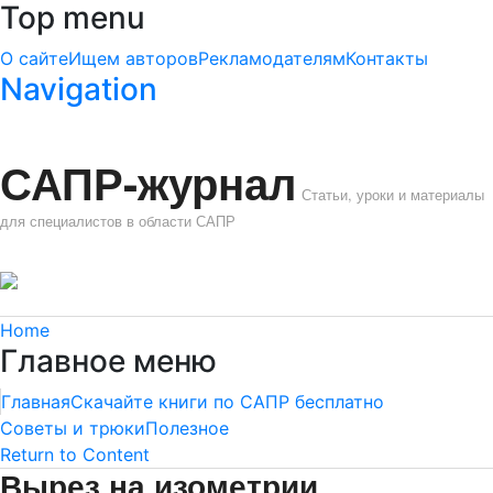
Top menu
О сайте
Ищем авторов
Рекламодателям
Контакты
Navigation
САПР-журнал
Статьи, уроки и материалы
для специалистов в области САПР
Home
Главное меню
Главная
Скачайте книги по САПР бесплатно
Советы и трюки
Полезное
Return to Content
Вырез на изометрии