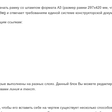
чать рамку со штампом формата А3 (размер рамки 297х420 мм, чт
.dwg и отвечает требованиям единой системе конструкторской док
ющим ссылкам:
торые выполнены на разных слоях. Данный блок Вы можете редактир
тивами
линия
и
текст
.
, чтобы его вставить себе на чертеж существует несколько способо