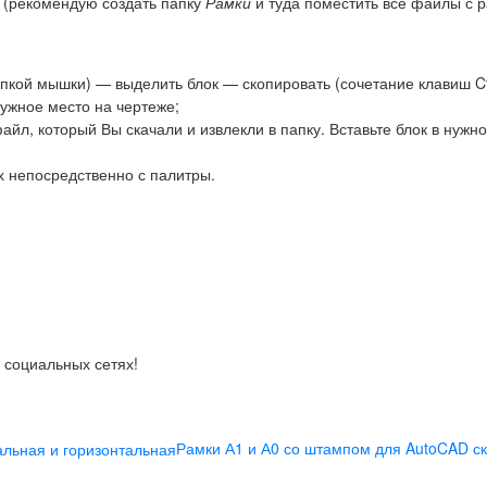
у (рекомендую создать папку
Рамки
и туда поместить все файлы с 
опкой мышки) — выделить блок — скопировать (сочетание клавиш Ct
нужное место на чертеже;
файл, который Вы скачали и извлекли в папку. Вставьте блок в нужн
х непосредственно с палитры.
 социальных сетях!
Рамки А1 и А0 со штампом для AutoCAD ск