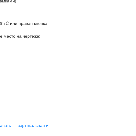
рамками).
rl+C или правая кнопка
ое место на чертеже;
ачать — вертикальная и