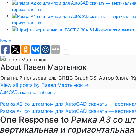
горизонтальная
горизонтальная
Шрифты чертёжные 
Sovrn
27
About Павел Мартынюк
Опытный пользователь СПДС GraphiCS. Автор блога "Кров
View all posts by Павел Мартынюк
→
AutoCAD
,
скачать
,
шаблоны
Рамка А2 со штампом для AutoCAD скачать — вертикал
Рамка А4 со штампом для AutoCAD скачать — вертикал
One Response to
Рамка А3 со ш
вертикальная и горизонтальная