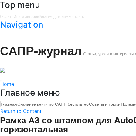
Top menu
О сайте
Ищем авторов
Рекламодателям
Контакты
Navigation
САПР-журнал
Статьи, уроки и материалы
Home
Главное меню
Главная
Скачайте книги по САПР бесплатно
Советы и трюки
Полезн
Return to Content
Рамка А3 со штампом для Auto
горизонтальная