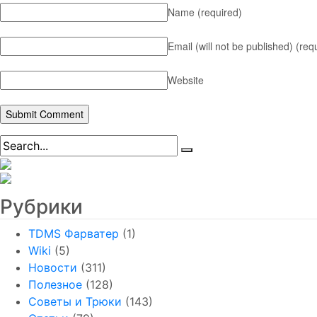
Name
(required)
Email (will not be published)
(req
Website
Рубрики
TDMS Фарватер
(1)
Wiki
(5)
Новости
(311)
Полезное
(128)
Советы и Трюки
(143)