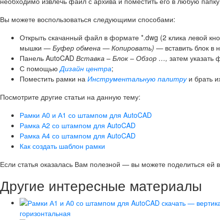
необходимо извлечь файл с архива и поместить его в любую папк
Вы можете воспользоваться следующими способами:
Открыть скачанный файл в формате *.dwg (2 клика левой кн
мышки —
Буфер обмена — Копировать) —
вставить блок в 
Панель AutoCAD
Вставка
–
Блок
–
Обзор …,
затем указать 
С помощью
Дизайн центра
;
Поместить рамки на
Инструментальную палитру
и брать и
Посмотрите другие статьи на данную тему:
Рамки А0 и А1 со штампом для AutoCAD
Рамка А2 со штампом для AutoCAD
Рамка А4 со штампом для AutoCAD
Как создать шаблон рамки
Если статья оказалась Вам полезной — вы можете поделиться ей в
Другие интересные материалы
горизонтальная