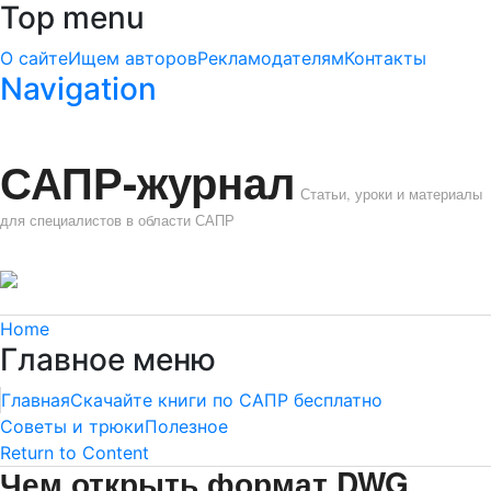
Top menu
О сайте
Ищем авторов
Рекламодателям
Контакты
Navigation
САПР-журнал
Статьи, уроки и материалы
для специалистов в области САПР
Home
Главное меню
Главная
Скачайте книги по САПР бесплатно
Советы и трюки
Полезное
Return to Content
Чем открыть формат DWG