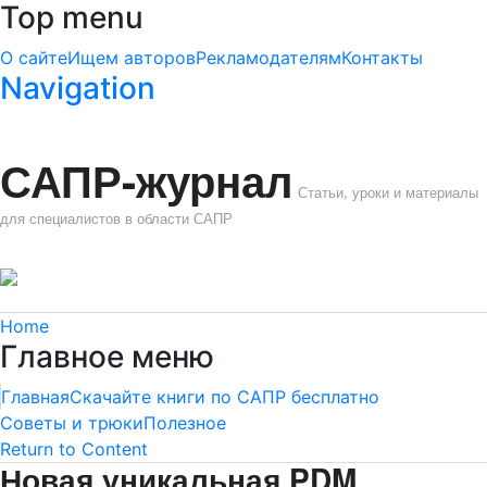
Top menu
О сайте
Ищем авторов
Рекламодателям
Контакты
Navigation
САПР-журнал
Статьи, уроки и материалы
для специалистов в области САПР
Home
Главное меню
Главная
Скачайте книги по САПР бесплатно
Советы и трюки
Полезное
Return to Content
Новая уникальная PDM