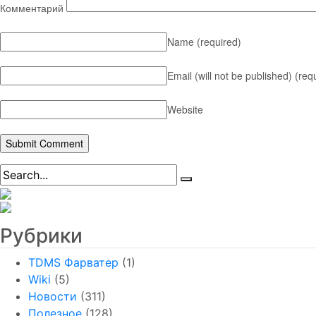
Комментарий
Name
(required)
Email (will not be published)
(req
Website
Рубрики
TDMS Фарватер
(1)
Wiki
(5)
Новости
(311)
Полезное
(128)