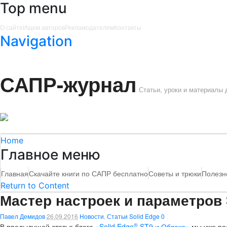
Top menu
О сайте
Ищем авторов
Рекламодателям
Контакты
Navigation
САПР-журнал
Статьи, уроки и материалы
Home
Главное меню
Главная
Скачайте книги по САПР бесплатно
Советы и трюки
Полезн
Return to Content
Мастер настроек и параметров 
Павел Демидов
26.09.2016
Новости
,
Статьи Solid Edge
0
®
В предыдущей статье блога
«Solid Edge
ST9 и Облако»
мы уже рас