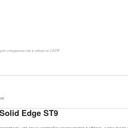
 для специалистов в области САПР
ое
Solid Edge ST9
смотрели, что ваши настройки сохраняются в облаке, и при входе 