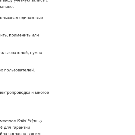
заново.
пользовал одинаковые
нить, применить или
пользователей, нужно
ех пользователей.
лектропроводки и многое
метров Solid Edge
->
e для гарантии
айла согласно вашим