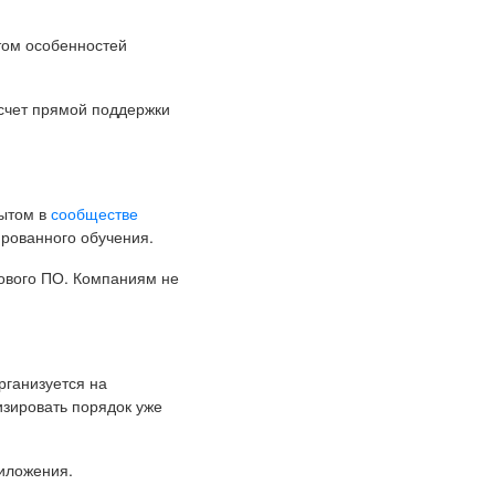
том особенностей
 счет прямой поддержки
пытом в
сообществе
рованного обучения.
ового ПО. Компаниям не
рганизуется на
изировать порядок уже
риложения.