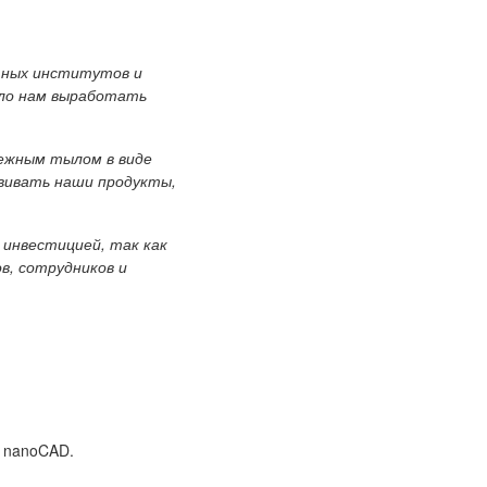
тных институтов и
ило нам выработать
ежным тылом в виде
звивать наши продукты,
 инвестицией, так как
в, сотрудников и
е nanoCAD.