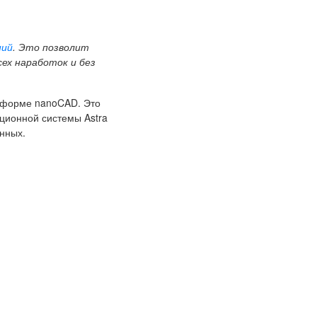
ний
. Это позволит
сех наработок и без
тформе nanoCAD. Это
ционной системы Astra
нных.