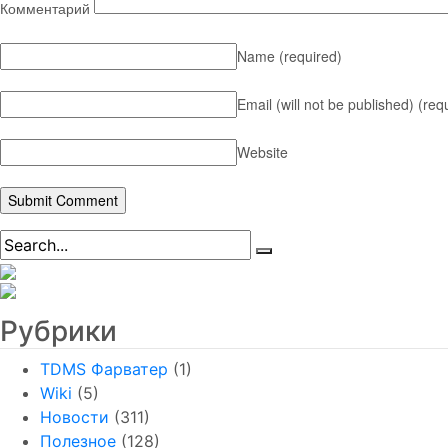
Комментарий
Name
(required)
Email (will not be published)
(req
Website
Рубрики
TDMS Фарватер
(1)
Wiki
(5)
Новости
(311)
Полезное
(128)