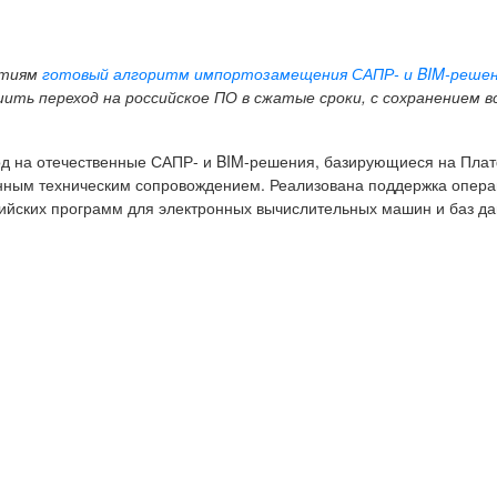
ятиям
готовый алгоритм импортозамещения САПР- и
BIM
-реше
ить переход на российское ПО в сжатые сроки, с сохранением в
д на отечественные САПР- и BIM-решения, базирующиеся на Пла
нным техническим сопровождением. Реализована поддержка опера
ийских программ для электронных вычислительных машин и баз да