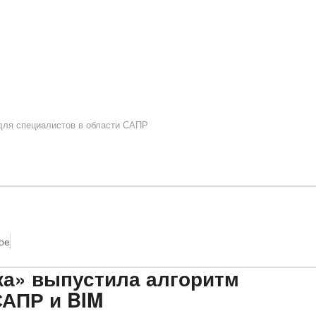
 для специалистов в области САПР
ое
ка» выпустила алгоритм
САПР и BIM