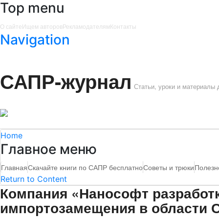
Top menu
О сайте
Ищем авторов
Рекламодателям
Контакты
Navigation
САПР-журнал
Статьи, уроки и материалы
Home
Главное меню
Главная
Скачайте книги по САПР бесплатно
Советы и трюки
Полезн
Return to Content
Компания «Нанософт разработ
импортозамещения в области 