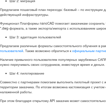
Шаг 2: миграция
Предлагаем пошаговый план перехода: базовый – по инструкции 
действующей инфраструктуры.
Функционал Платформы nanoCAD помогает заказчикам сохранить те
*.dwg-формата, а также экспорта/импорта с использованием широкого сп
Шаг 3: адаптация пользователей
Предлагаем различные форматы самостоятельного обучения в ра
пользователей
. Также возможно обратиться к
официальным партн
Наличие привычного пользователям популярных зарубежных САПР
нужно переучивать своих сотрудников, инвестируя время и деньги.
Шаг 4: пилотирование
Совместно с партнерами помогаем выполнить пилотный проект с 
территории заказчика. По итогам возможна кастомизация с учето
налаженной работы.
При этом благодаря открытому API заказчик может самостоятельн