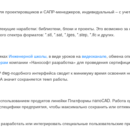
для проектировщиков и САПР-менеджеров, индивидуальный – с уче
кущие наработки: библиотеки, блоки и проекты. Это возможно за
ектра форматов: *.stl, *.sat, *.iges, *.step, *.ifc и других.
мках
Инженерной школы,
в виде уроков на
видеоканале
, обмена о
ерам
компании «Нанософт разработка» для проведения сертифици
 dwg-подобного интерфейса сводит к минимуму время освоения н
 А значит сохраняется темп работы.
использованием продуктов линейки Платформы nanoCAD. Работа о
м специфики предприятия, чтобы максимально сохранить или оптим
о разработать или интегрировать специальные пользовательские п