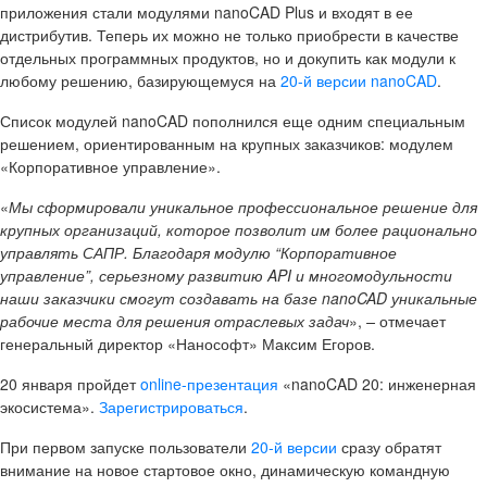
приложения стали модулями nanoCAD Plus и входят в ее
дистрибутив. Теперь их можно не только приобрести в качестве
отдельных программных продуктов, но и докупить как модули к
любому решению, базирующемуся на
20-й версии nanoCAD
.
Список модулей nanoCAD пополнился еще одним специальным
решением, ориентированным на крупных заказчиков: модулем
«Корпоративное управление».
«
Мы сформировали уникальное профессиональное решение для
крупных организаций, которое позволит им более рационально
управлять САПР. Благодаря модулю “Корпоративное
управление”, серьезному развитию API и многомодульности
наши заказчики смогут создавать на базе nanoCAD уникальные
рабочие места для решения отраслевых задач
»,
–
отмечает
генеральный директор «Нанософт» Максим Егоров.
20 января пройдет
online-презентация
«nanoCAD 20: инженерная
экосистема».
Зарегистрироваться
.
При первом запуске пользователи
20-й версии
сразу обратят
внимание на новое стартовое окно, динамическую командную