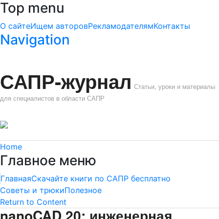
Top menu
О сайте
Ищем авторов
Рекламодателям
Контакты
Navigation
САПР-журнал
Статьи, уроки и материалы
для специалистов в области САПР
Home
Главное меню
Главная
Скачайте книги по САПР бесплатно
Советы и трюки
Полезное
Return to Content
nanoCAD 20: инженерная