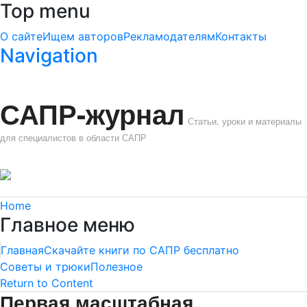
Top menu
О сайте
Ищем авторов
Рекламодателям
Контакты
Navigation
САПР-журнал
Статьи, уроки и материалы
для специалистов в области САПР
Home
Главное меню
Главная
Скачайте книги по САПР бесплатно
Советы и трюки
Полезное
Return to Content
Первая масштабная