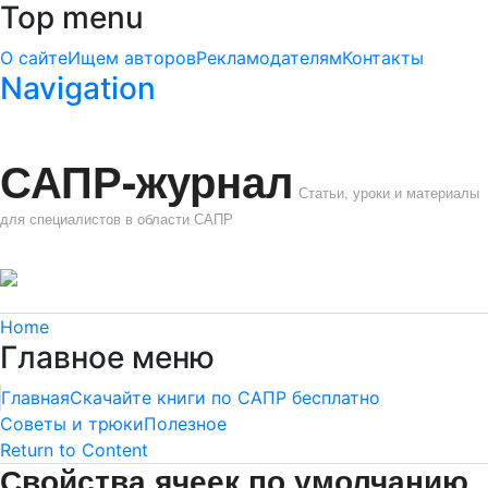
Top menu
О сайте
Ищем авторов
Рекламодателям
Контакты
Navigation
САПР-журнал
Статьи, уроки и материалы
для специалистов в области САПР
Home
Главное меню
Главная
Скачайте книги по САПР бесплатно
Советы и трюки
Полезное
Return to Content
Свойства ячеек по умолчанию