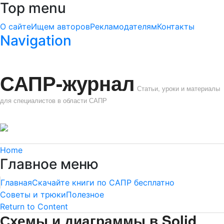
Top menu
О сайте
Ищем авторов
Рекламодателям
Контакты
Navigation
САПР-журнал
Статьи, уроки и материалы
для специалистов в области САПР
Home
Главное меню
Главная
Скачайте книги по САПР бесплатно
Советы и трюки
Полезное
Return to Content
Схемы и диаграммы в Solid