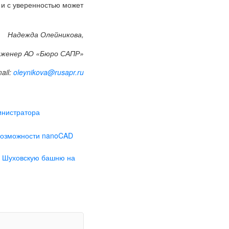
 и с уверенностью может
Надежда Олейникова,
нженер АО «Бюро САПР»
ail:
oleynikova@rusapr.ru
инистратора
возможности nanoCAD
ю Шуховскую башню на