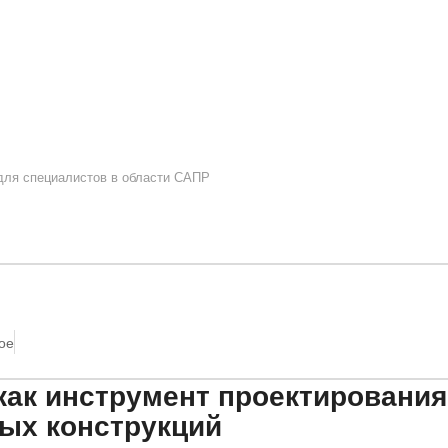
 для специалистов в области САПР
ое
как инструмент проектирования
ых конструкций