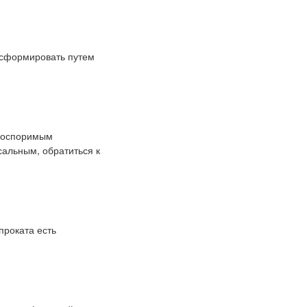
 сформировать путем
Неоспоримым
сальным, обратиться к
проката есть