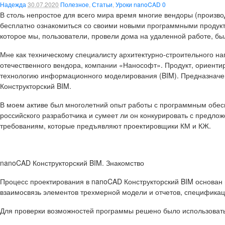
Надежда
30.07.2020
Полезное
,
Статьи
,
Уроки nanoCAD
0
В столь непростое для всего мира время многие вендоры (произв
бесплатно ознакомиться со своими новыми программными продукта
которое мы, пользователи, провели дома на удаленной работе, бы
Мне как техническому специалисту архитектурно-строительного н
отечественного вендора, компании «Нанософт». Продукт, ориент
технологию информационного моделирования (BIM). Предназначе
Конструкторский BIM
.
В моем активе был многолетний опыт работы с программным обес
российского разработчика и сумеет ли он конкурировать с предл
требованиям, которые предъявляют проектировщики КМ и КЖ.
nanoCAD Конструкторский BIM. Знакомство
Процесс проектирования в nanoCAD Конструкторский BIM основан
взаимосвязь элементов трехмерной модели и отчетов, спецификац
Для проверки возможностей программы решено было использовать 