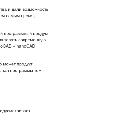
тва и дали возможность
Тем самым время,
вый программный продукт
ользовать современную
anoCAD –
nanoCAD
о может продукт
ионал программы тем
редусматривает