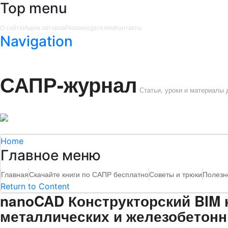
Top menu
О сайте
Ищем авторов
Рекламодателям
Контакты
Navigation
САПР-журнал
Статьи, уроки и материалы
Home
Главное меню
Главная
Скачайте книги по САПР бесплатно
Советы и трюки
Полезн
Return to Content
nanoCAD Конструкторский BIM 
металлических и железобетонн