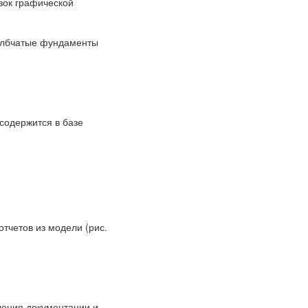
зок графической
олбчатые фундаменты
содержится в базе
тчетов из модели (рис.
ления документации и