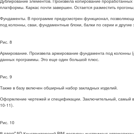
Дублирование элементов.
Произвела копирование проработанных э
платформы. Каркас почти завершен. Остается разместить прогоны
Фундаменты.
В программе предусмотрен функционал, позволяющи
под колонны, сваи, фундаментные блоки, балки по серии и другие 
Рис. 8
Армирование.
Произвела армирование фундамента под колонны (ри
данных программы. Это еще один большой плюс.
Рис. 9
Также в базу включен обширный набор закладных изделий.
Оформление чертежей и спецификации.
Заключительный, самый в
10-11).
Рис. 10
В nanoCAD Конструкторский BIM доступен инструмент автоматиз