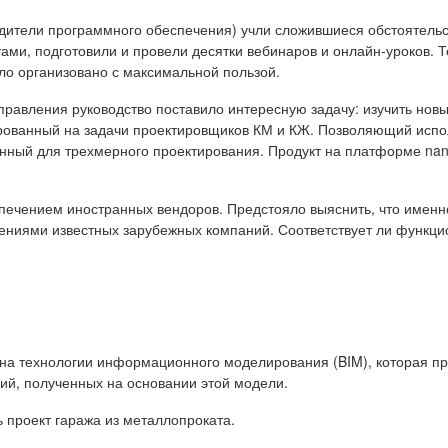
одители программного обеспечения) учли сложившиеся обстоятельс
ми, подготовили и провели десятки вебинаров и онлайн-уроков. 
ло организовано с максимальной пользой.
аправления руководство поставило интересную задачу: изучить но
ированный на задачи проектировщиков КМ и КЖ. Позволяющий исп
нный для трехмерного проектирования. Продукт на платформе n
печением иностранных вендоров. Предстояло выяснить, что именн
ожениями известных зарубежных компаний. Соответствует ли функц
 на технологии информационного моделирования (BIM), которая п
ий, полученных на основании этой модели.
проект гаража из металлопроката.