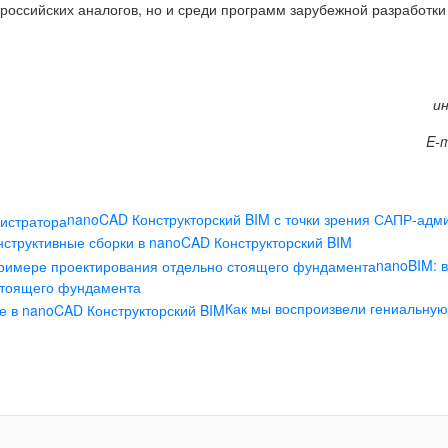
оссийских аналогов, но и среди программ зарубежной разработки
и
E-m
nanoCAD Конструкторский BIM с точки зрения САПР-адм
нструктивные сборки в nanoCAD Конструкторский BIM
nanoBIM: 
 стоящего фундамента
Как мы воспроизвели гениальну