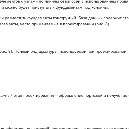
лементов с узлами по линиям сетки осей с использованием привя
, и можно будет приступать к фундаментам под колонны.
й разместить фундаменты конструкций. База данных содержит ст
элементы, часто применяемые в проектировании (рис. 8).
с. 9). Полный ряд арматуры, используемой при проектировании, 
ажный этап проектирования – оформление чертежей и получение о
ации оформления чертежей: преднастроенные проекции для оформ