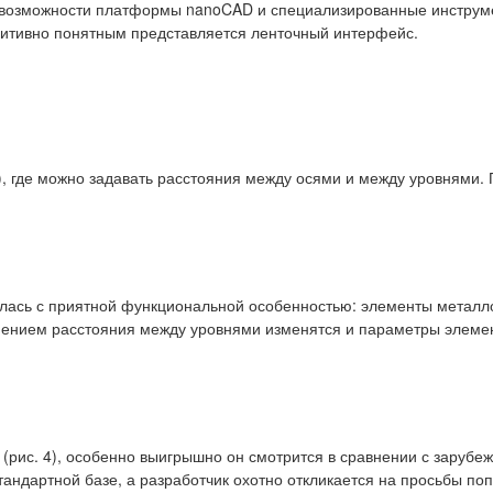
возможности платформы nanoCAD и специализированные инструме
туитивно понятным представляется ленточный интерфейс.
), где можно задавать расстояния между осями и между уровнями.
лась с приятной функциональной особенностью: элементы металл
менением расстояния между уровнями изменятся и параметры элеме
(рис. 4), особенно выигрышно он смотрится в сравнении с заруб
ндартной базе, а разработчик охотно откликается на просьбы поп