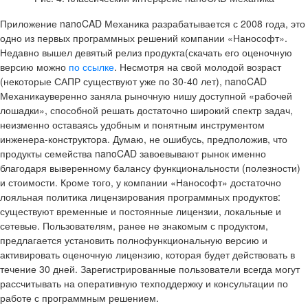
Приложение nanoCAD Механика разрабатывается с 2008 года, это
одно из первых программных решений компании «Нанософт».
Недавно вышел девятый релиз продукта(скачать его оценочную
версию можно
по ссылке
. Несмотря на свой молодой возраст
(некоторые САПР существуют уже по 30-40 лет), nanoCAD
Механикауверенно заняла рыночную нишу доступной «рабочей
лошадки», способной решать достаточно широкий спектр задач,
неизменно оставаясь удобным и понятным инструментом
инженера-конструктора. Думаю, не ошибусь, предположив, что
продукты семейства nanoCAD завоевывают рынок именно
благодаря выверенному балансу функциональности (полезности)
и стоимости. Кроме того, у компании «Нанософт» достаточно
лояльная политика лицензирования программных продуктов:
существуют временные и постоянные лицензии, локальные и
сетевые. Пользователям, ранее не знакомым с продуктом,
предлагается установить полнофункциональную версию и
активировать оценочную лицензию, которая будет действовать в
течение 30 дней. Зарегистрированные пользователи всегда могут
рассчитывать на оперативную техподдержку и консультации по
работе с программным решением.