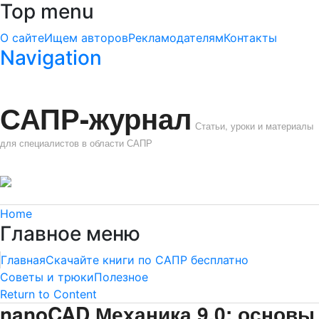
Top menu
О сайте
Ищем авторов
Рекламодателям
Контакты
Navigation
САПР-журнал
Статьи, уроки и материалы
для специалистов в области САПР
Home
Главное меню
Главная
Скачайте книги по САПР бесплатно
Советы и трюки
Полезное
Return to Content
nanoCAD Механика 9.0: основы