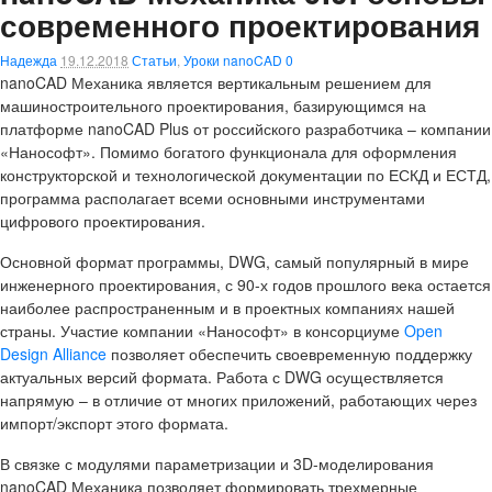
современного проектирования
Надежда
19.12.2018
Статьи
,
Уроки nanoCAD
0
nanoCAD Механика
является вертикальным решением для
машиностроительного проектирования, базирующимся на
платформе
nanoCAD Plus
от российского разработчика – компании
«Нанософт». Помимо богатого функционала для оформления
конструкторской и технологической документации по ЕСКД и ЕСТД,
программа располагает всеми основными инструментами
цифрового проектирования.
Основной формат программы,
DWG
, самый популярный в мире
инженерного проектирования, с 90-х годов прошлого века остается
наиболее распространенным и в проектных компаниях нашей
страны. Участие компании «Нанософт» в консорциуме
Open
Design Alliance
позволяет обеспечить своевременную поддержку
актуальных версий формата. Работа с DWG осуществляется
напрямую – в отличие от многих приложений, работающих через
импорт/экспорт этого формата.
В связке с модулями параметризации и 3D-моделирования
nanoCAD Механика позволяет формировать трехмерные