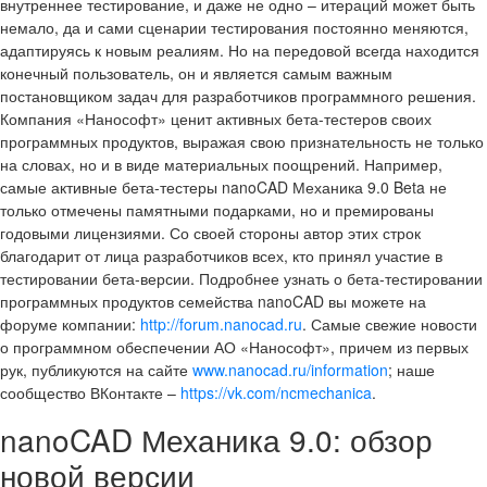
внутреннее тестирование, и даже не одно – итераций может быть
немало, да и сами сценарии тестирования постоянно меняются,
адаптируясь к новым реалиям. Но на передовой всегда находится
конечный пользователь, он и является самым важным
постановщиком задач для разработчиков программного решения.
Компания «Нанософт» ценит активных бета-тестеров своих
программных продуктов, выражая свою признательность не только
на словах, но и в виде материальных поощрений. Например,
самые активные бета-тестеры nanoCAD Механика 9.0 Beta не
только отмечены памятными подарками, но и премированы
годовыми лицензиями. Со своей стороны автор этих строк
благодарит от лица разработчиков всех, кто принял участие в
тестировании бета-версии. Подробнее узнать о бета-тестировании
программных продуктов семейства nanoCAD вы можете на
форуме компании:
http://forum.nanocad.ru
. Самые свежие новости
о программном обеспечении АО «Нанософт», причем из первых
рук, публикуются на сайте
www.nanocad.ru/information
; наше
сообщество ВКонтакте –
https://vk.com/ncmechanica
.
nanoCAD Механика 9.0: обзор
новой версии