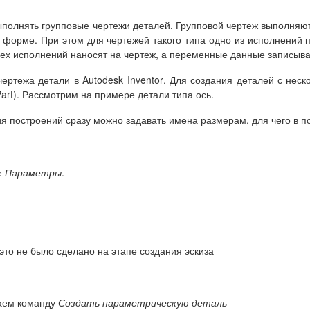
выполнять
групповые чертежи деталей
. Групповой чертеж выполняю
о форме. При этом для чертежей такого типа одно из исполнений
сех исполнений наносят на чертеж, а переменные данные записыва
чертежа детали в
Autodesk Inventor
. Для создания деталей с нес
art). Рассмотрим на примере детали типа ось.
я построений сразу можно задавать имена размерам, для чего в п
е
Параметры
.
то не было сделано на этапе создания эскиза
аем команду
Создать параметрическую деталь