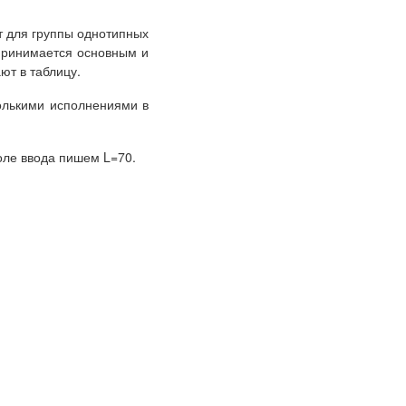
т для группы однотипных
 принимается основным и
ют в таблицу.
колькими исполнениями в
оле ввода пишем L=70.