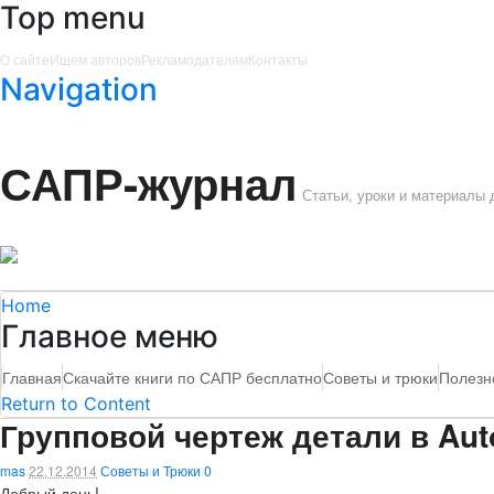
Top menu
О сайте
Ищем авторов
Рекламодателям
Контакты
Navigation
САПР-журнал
Статьи, уроки и материалы
Home
Главное меню
Главная
Скачайте книги по САПР бесплатно
Советы и трюки
Полезн
Return to Content
Групповой чертеж детали в Aut
mas
22.12.2014
Советы и Трюки
0
Добрый день!