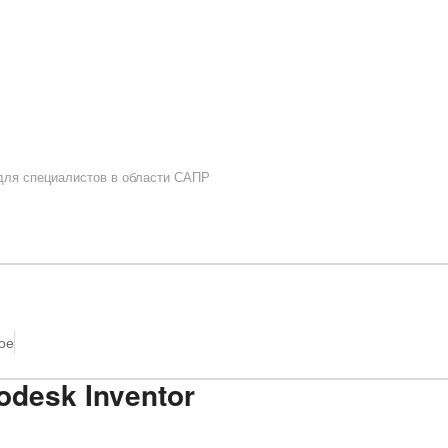
 для специалистов в области САПР
ое
odesk Inventor