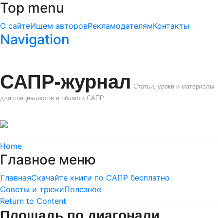
Top menu
О сайте
Ищем авторов
Рекламодателям
Контакты
Navigation
САПР-журнал
Статьи, уроки и материалы
для специалистов в области САПР
Home
Главное меню
Главная
Скачайте книги по САПР бесплатно
Советы и трюки
Полезное
Return to Content
Площадь по диагонали