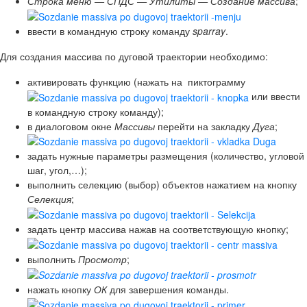
Строка меню — СПДС — Утилиты — Создание массива
;
ввести в командную строку команду
sparray
.
Для создания массива по дуговой траектории необходимо:
активировать функцию (нажать на пиктограмму
или ввести
в командную строку команду);
в диалоговом окне
Массивы
перейти на закладку
Дуга
;
задать нужные параметры размещения (количество, угловой
шаг, угол,…);
выполнить селекцию (выбор) объектов нажатием на кнопку
Селекция
;
задать центр массива нажав на соответствующую кнопку;
выполнить
Просмотр
;
нажать кнопку
ОК
для завершения команды.