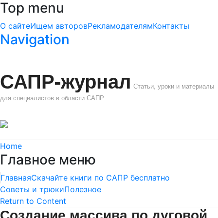
Top menu
О сайте
Ищем авторов
Рекламодателям
Контакты
Navigation
САПР-журнал
Статьи, уроки и материалы
для специалистов в области САПР
Home
Главное меню
Главная
Скачайте книги по САПР бесплатно
Советы и трюки
Полезное
Return to Content
Создание массива по дуговой