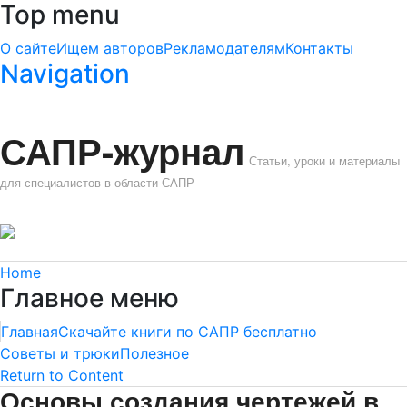
Top menu
О сайте
Ищем авторов
Рекламодателям
Контакты
Navigation
САПР-журнал
Статьи, уроки и материалы
для специалистов в области САПР
Home
Главное меню
Главная
Скачайте книги по САПР бесплатно
Советы и трюки
Полезное
Return to Content
Основы создания чертежей в