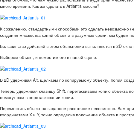
много времени. Как же сделать в Artlantis массив?
К сожалению, стандартными способами это сделать невозможно (напр
создания множества копий объекта в разумные сроки, мы будем п
Большинство действий в этом объяснении выполняются в 2D-окне и
Выберем объект, и поместим его в нашей сцене.
В 2D удерживая Alt, щелкаем по копируемому объекту. Копия созда
Теперь, удерживая клавишу Shift, перетаскиваем копию объекта по
помогут вам в перетаскивании копии.
Переместить объект на заданное расстояние невозможно. Вам прид
координатами X и Y, точно определив положение объекта в простр