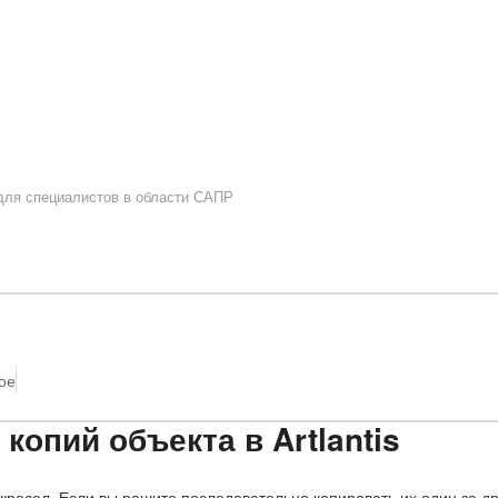
 для специалистов в области САПР
ое
копий объекта в Artlantis
ресел. Если вы решите последовательно копировать их один за др