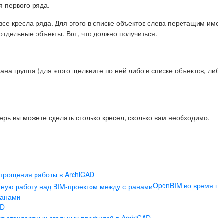
я первого ряда.
 все кресла ряда. Для этого в списке объектов слева перетащим им
 отдельные объекты. Вот, что должно получиться.
лана группа (для этого щелкните по ней либо в списке объектов, ли
перь вы можете сделать столько кресел, сколько вам необходимо.
упрощения работы в ArchiCAD
OpenBIM во время п
ранами
AD
т стандартных стальных профилей в ArchiCAD