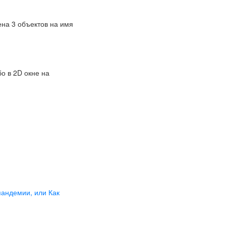
ена 3 объектов на имя
бо в 2D окне на
андемии, или Как