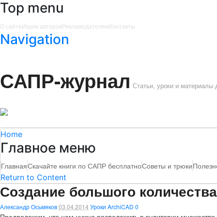
Top menu
О сайте
Ищем авторов
Рекламодателям
Контакты
Navigation
САПР-журнал
Статьи, уроки и материалы
Home
Главное меню
Главная
Скачайте книги по САПР бесплатно
Советы и трюки
Полезн
Return to Content
Создание большого количества 
Александр Осьмяков
03.04.2014
Уроки ArchiCAD
0
Предположим, что нам нужно расположить в аудитории множество к