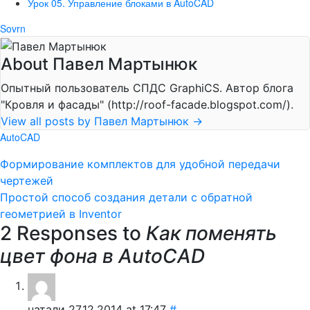
Урок 05. Управление блоками в AutoCAD
Sovrn
About Павел Мартынюк
Опытный пользователь СПДС GraphiCS. Автор блога
"Кровля и фасады" (http://roof-facade.blogspot.com/).
View all posts by Павел Мартынюк
→
AutoCAD
Формирование комплектов для удобной передачи
чертежей
Простой способ создания детали с обратной
геометрией в Inventor
2 Responses to
Как поменять
цвет фона в AutoCAD
натали
27.12.2014 at 17:47
#