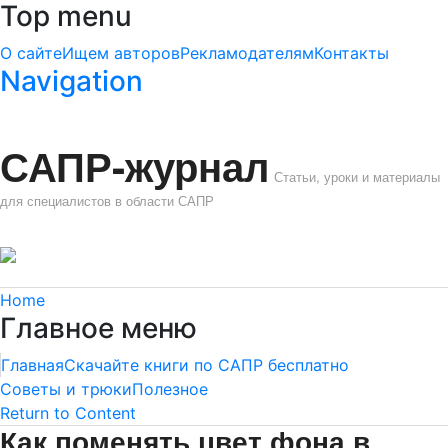
Top menu
О сайте
Ищем авторов
Рекламодателям
Контакты
Navigation
САПР-журнал
Статьи, уроки и материалы
для специалистов в области САПР
Home
Главное меню
Главная
Скачайте книги по САПР бесплатно
Советы и трюки
Полезное
Return to Content
Как поменять цвет фона в